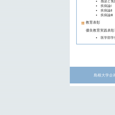
感染と免
疾病論Ⅰ
疾病論Ⅱ
疾病論Ⅲ
教育表彰
優良教育実践表彰
医学部学
島根大学企画部企画