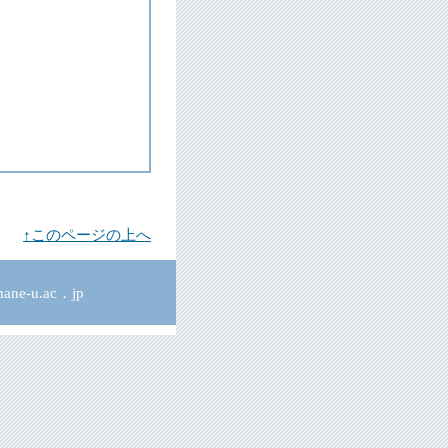
↑このページの上へ
ne-u.ac．jp