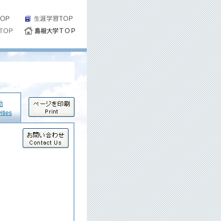
動
ities