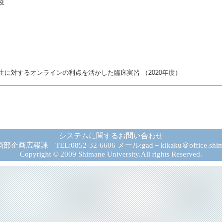
疫
生に対するオンラインの利点を活かした臨床実習 （2020年度）
システムに関するお問い合わせ
広報課 TEL:0852-32-6606 メール:gad－kikaku＠office.shima
Copyright © 2009 Shimane University.All rights Reserved.