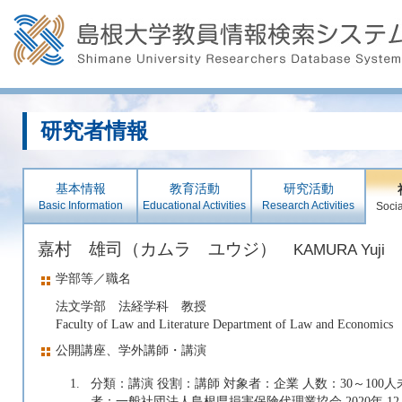
研究者情報
基本情報
教育活動
研究活動
Basic Information
Educational Activities
Research Activities
Socia
嘉村 雄司（カムラ ユウジ）
KAMURA Yuji
学部等／職名
法文学部 法経学科 教授
Faculty of Law and Literature Department of Law and Economics
公開講座、学外講師・講演
1.
分類：講演 役割：講師 対象者：企業 人数：30～100
者：一般社団法人島根県損害保険代理業協会 2020年 12