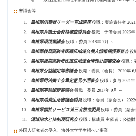
審議会等
1.
島根県消費者リーダー育成講座
役職：実施責任者 2021
2.
島根県弁護士会資格審査委員会
役職：予備委員 2026年 5
3.
島根県環境審議会
役職：委員 2018年 7月 ～
4.
島根県後期高齢者医療広域連合個人情報保護審査会
役職
5.
島根県後期高齢者医療広域連合情報公開審査会
役職：委
6.
島根県公益認定等審議会
役職：委員（会長） 2020年 6
7.
島根県司法書士会量定意見小理事会
役職：参与 2021年
8.
島根県事業認定審議会
役職：委員 2017年 9月 ～
9.
島根県消費生活審議会委員
役職：委員（副会長） 2022年
10.
島根県福祉サービス第三者推進委員
役職：委員（副会長）
11.
流域治水と法制度研究会
役職：構成員 主催者：公益財団法人
外国人研究者の受入、海外大学学生招へい事業