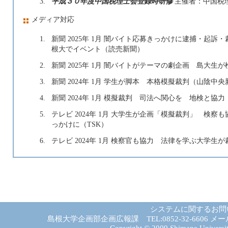
3.
平成３０年度中国税理士会登録時研修
主催者：中国税
メディア対応
1.
新聞 2025年 1月 闇バイト応募きっかけに逮捕・起
根大でイベント（読売新聞）
2.
新聞 2025年 1月 闇バイトがテーマの劇企画 島大
3.
新聞 2024年 1月 学生が脚本 本格模擬裁判（山陰中
4.
新聞 2024年 1月 模擬裁判 司法へ関心を 地検と協
5.
テレビ 2024年 1月 大学生が企画「模擬裁判」 検
っかけに（TSK）
6.
テレビ 2024年 1月 検察官も協力 法律を学ぶ大学生
システムに関するお問
島根大学企画部企画広報課 TEL:0852-32-6606 メール:gad－
Copyright © 2009 Shimane University