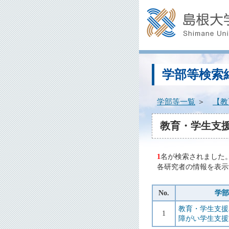
学部等検索
学部等一覧
＞
【教
教育・学生支援
1
名が検索されました
各研究者の情報を表示
No.
学部
教育・学生支援
1
障がい学生支援