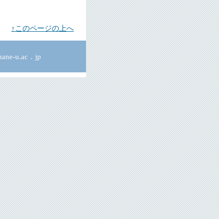
↑このページの上へ
ne-u.ac．jp