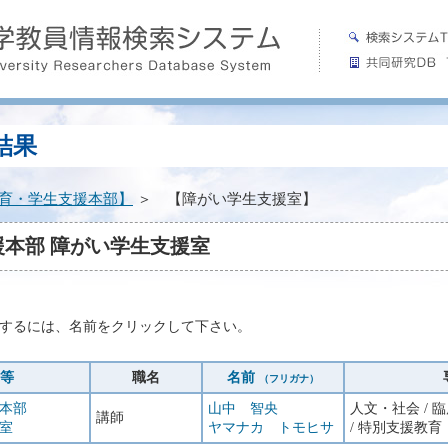
結果
育・学生支援本部】
＞ 【障がい学生支援室】
本部 障がい学生支援室
。
するには、名前をクリックして下さい。
等
職名
名前
（フリガナ）
本部
山中 智央
人文・社会 /
講師
室
ヤマナカ トモヒサ
/ 特別支援教育