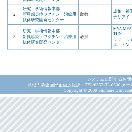
研究・学術情報本部
成相 裕
2
新興感染症ワクチン・治療用
助教
ナリアイ
抗体研究開発センター
MYA MYA
研究・学術情報本部
TUN
3
新興感染症ワクチン・治療用
教授
ミャ ミ
抗体研究開発センター
エ トン
システムに関するお問
島根大学企画部企画広報課 TEL:0852-32-6606 メール:gad－
Copyright © 2009 Shimane University