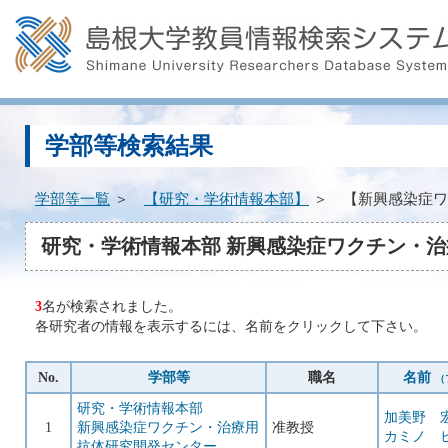
学部等検索結果
学部等一覧
＞
【研究・学術情報本部】
＞ 【新興感染症ワ
研究・学術情報本部 新興感染症ワクチン・
3
名が検索されました。
各研究者の情報を表示するには、名前をクリックして下さい。
No.
学部等
職名
名前
（
研究・学術情報本部
加美野 
1
新興感染症ワクチン・治療用
准教授
カミノ 
抗体研究開発センター