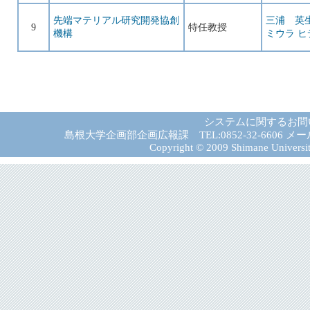
先端マテリアル研究開発協創
三浦 英
9
特任教授
機構
ミウラ ヒ
システムに関するお問
島根大学企画部企画広報課 TEL:0852-32-6606 メール:gad－
Copyright © 2009 Shimane University