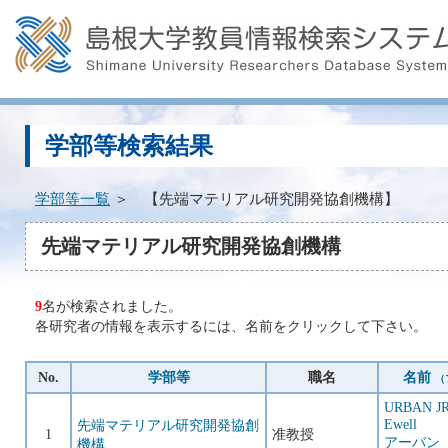
学部等検索結果
学部等一覧
＞ 【先端マテリアル研究開発協創機構】
先端マテリアル研究開発協創機構
9
名が検索されました。
各研究者の情報を表示するには、名前をクリックして下さい。
No.
学部等
職名
名前
（
URBAN JR
Ewell
先端マテリアル研究開発協創
1
准教授
アーバン
機構