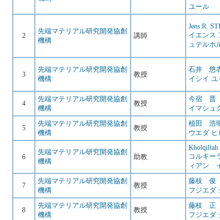
ユール
Jens R. 
先端マテリアル研究開発協創
イエンス 
2
講師
機構
ュテルホ
先端マテリアル研究開発協創
石井 悠
3
教授
機構
イシイ ユ
先端マテリアル研究開発協創
今宿 晋
4
教授
機構
イマシュ
先端マテリアル研究開発協創
植田 浩
5
教授
機構
ウエダ ヒ
Kholqillah
先端マテリアル研究開発協創
コルキー
6
助教
機構
ィアン 
先端マテリアル研究開発協創
藤枝 俊
7
教授
機構
フジエダ 
先端マテリアル研究開発協創
藤枝 正
8
教授
機構
フジエダ 