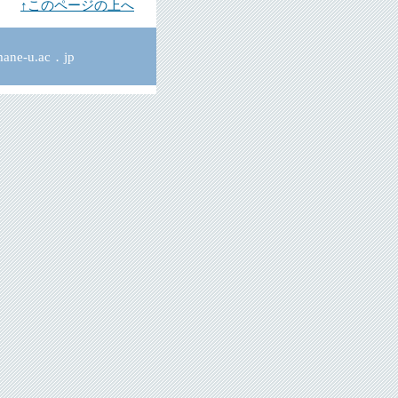
↑このページの上へ
ne-u.ac．jp