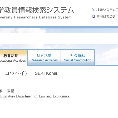
研究活動
社会貢献
教育活動
Research Activities
Social Contribution
cational Activities
キ コウヘイ）
SEKI Kohei
科 教授
 Literature Department of Law and Economics