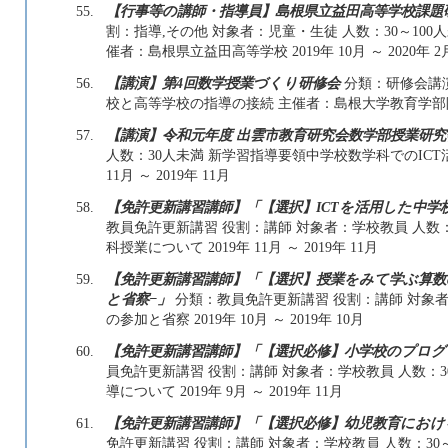
55.
【行事等の講師・指導員】島根県立益田高等学校課題
割：指導,その他 対象者：児童・生徒 人数：30～10
催者：島根県立益田高等学校 2019年 10月 ～ 2020年 2
56.
【講演】第4回数学授業づくり研修会
分類：研修会講演
校と高等学校の指導の接続 主催者：島根大学教育学部附属義務
57.
【講演】令和元年度 出雲市教育研究会数学部授業研究
人数：30人未満 新学習指導要領中学校数学科でのICT
11月 ～ 2019年 11月
58.
【免許更新講習講師】「【選択】ICTを活用した中学
教員免許更新講習 役割：講師 対象者：学校教員 人数：
科授業について 2019年 11月 ～ 2019年 11月
59.
【免許更新講習講師】「【選択】授業をみて学ぶ算数
と省察−」
分類：教員免許更新講習 役割：講師 対象者
の参加と省察 2019年 10月 ～ 2019年 10月
60.
【免許更新講習講師】「【選択必修】小学校のプロ
員免許更新講習 役割：講師 対象者：学校教員 人数：3
導について 2019年 9月 ～ 2019年 11月
61.
【免許更新講習講師】「【選択必修】幼児教育におけ
免許更新講習 役割：講師 対象者：学校教員 人数：30～