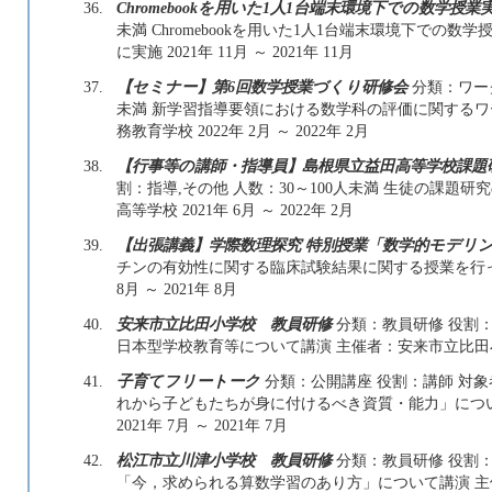
36.
Chromebookを用いた1人1台端末環境下での数学授業
未満 Chromebookを用いた1人1台端末環境下での
に実施 2021年 11月 ～ 2021年 11月
37.
【セミナー】第6回数学授業づくり研修会
分類：ワーク
未満 新学習指導要領における数学科の評価に関するワ
務教育学校 2022年 2月 ～ 2022年 2月
38.
【行事等の講師・指導員】島根県立益田高等学校課題
割：指導,その他 人数：30～100人未満 生徒の課題
高等学校 2021年 6月 ～ 2022年 2月
39.
【出張講義】学際数理探究 特別授業「数学的モデリ
チンの有効性に関する臨床試験結果に関する授業を行った
8月 ～ 2021年 8月
40.
安来市立比田小学校 教員研修
分類：教員研修 役割：
日本型学校教育等について講演 主催者：安来市立比田小学校 2
41.
子育てフリートーク
分類：公開講座 役割：講師 対象
れから子どもたちが身に付けるべき資質・能力」につ
2021年 7月 ～ 2021年 7月
42.
松江市立川津小学校 教員研修
分類：教員研修 役割：
「今，求められる算数学習のあり方」について講演 主催者：松