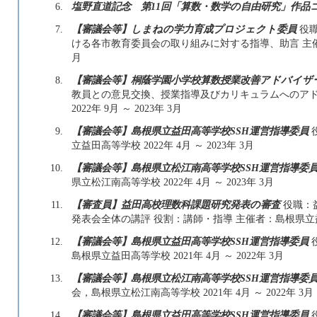
6.
塩野直道記念 第11回「算数・数学の自由研究」作品
7.
【審議会等】しまねの学力育成プロジェクト委員
役職
ける各市教育委員会の取り組みに対する指導、助言 主催者：島
月
8.
【審議会等】桐蔭学園小学校算数授業改善アドバイザ
教員との意見交換、授業指導及びカリキュラムへのアド
2022年 9月 ～ 2023年 3月
9.
【審議会等】島根県立益田高等学校SSH運営指導委員
立益田高等学校 2022年 4月 ～ 2023年 3月
10.
【審議会等】島根県立松江南高等学校SSH運営指導委
県立松江南高等学校 2022年 4月 ～ 2023年 3月
11.
【審査員】益田高校理数科課題研究発表の審査
役職：
発表会全体の講評 役割：講師・指導 主催者：島根県立益田高等
12.
【審議会等】島根県立益田高等学校SSH運営指導委員
島根県立益田高等学校 2021年 4月 ～ 2022年 3月
13.
【審議会等】島根県立松江南高等学校SSH運営指導委
会，島根県立松江南高等学校 2021年 4月 ～ 2022年 3月
14.
【審議会等】島根県立益田高等学校SSH運営指導委員