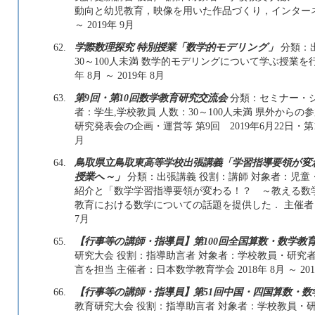
動向と幼児教育，映像を用いた作品づくり，インターネッ
～ 2019年 9月
62.
学際数理探究 特別授業「数学的モデリング」
分類：出
30～100人未満 数学的モデリングについて学ぶ授業を行
年 8月 ～ 2019年 8月
63.
第9回・第10回数学教育研究交流会
分類：セミナー・シ
者：学生,学校教員 人数：30～100人未満 県外か
研究発表会の企画・運営等 第9回 2019年6月22日・第10回 2
月
64.
鳥取県立鳥取東高等学校出張講義「学習指導要領が変
授業へ～」
分類：出張講義 役割：講師 対象者：児童・
紹介と「数学学習指導要領が変わる！？ ～教える数
教育における数学についての話題を提供した． 主催者：鳥取
7月
65.
【行事等の講師・指導員】第100回全国算数・数学教育
研究大会 役割：指導助言者 対象者：学校教員・研究者 
言を担当 主催者：日本数学教育学会 2018年 8月 ～ 201
66.
【行事等の講師・指導員】第51回中国・四国算数・数
教育研究大会 役割：指導助言者 対象者：学校教員・研究