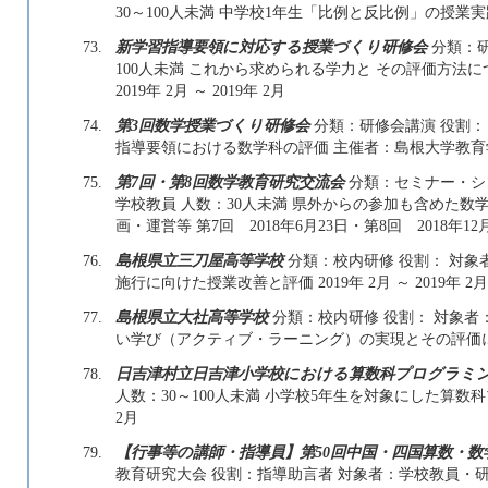
30～100人未満 中学校1年生「比例と反比例」の授業実践 201
73.
新学習指導要領に対応する授業づくり研修会
分類：研
100人未満 これから求められる学力と その評価方法
2019年 2月 ～ 2019年 2月
74.
第3回数学授業づくり研修会
分類：研修会講演 役割： 
指導要領における数学科の評価 主催者：島根大学教育学部附属
75.
第7回・第8回数学教育研究交流会
分類：セミナー・シン
学校教員 人数：30人未満 県外からの参加も含めた
画・運営等 第7回 2018年6月23日・第8回 2018年12月1日
76.
島根県立三刀屋高等学校
分類：校内研修 役割： 対象
施行に向けた授業改善と評価 2019年 2月 ～ 2019年 2月
77.
島根県立大社高等学校
分類：校内研修 役割： 対象者
い学び（アクティブ・ラーニング）の実現とその評価に向けたヒ
78.
日吉津村立日吉津小学校における算数科プログラミ
人数：30～100人未満 小学校5年生を対象にした算数科プロ
2月
79.
【行事等の講師・指導員】第50回中国・四国算数・数
教育研究大会 役割：指導助言者 対象者：学校教員・研究