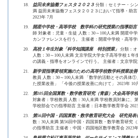
18.
益田未来協働フェスタ２０２３
分類：セミナー・シンポ
満 益田未来協働フェスタ２０２３において指導・助言 主
2023年 7月
19.
開星中学校・高等学校 数学科の研究授業の指導助
師 対象者：児童・生徒 人数：30～100人未満 開
カンファレンスを行う。 主催者：開星中学校・高等学校 202
20.
高校１年生対象「科学知識講座 特別授業」
分類：オ
人数：30～100人未満 文京学院大学女子高等学校１
の講義・指導をオンラインで行う。 主催者：文京学院大学女子
21.
新学習指導要領実施のための高等学校数学科授業改善
教員 人数：30～100人未満 「数学的活動とその具体①
た授業改善」 「今後の授業改善に向けて」 2023年 10月 ～
22.
第105回全国算数・数学教育研究（青森）大会高等学
対象者：学校教員 人数：30人未満 学校教員対象に、
学校部会での指導助言 主催者：日本数学教育学会 2023年 8
23.
第56回中国・四国算数・数学教育研究大会 研究発表
数：30人未満 第56回中国・四国算数・数学教育研
の指導助言 主催者：中国・四国地区数学教育会 2023年 11
24.
島根県立松江東高等学校 データサイエンス講義お