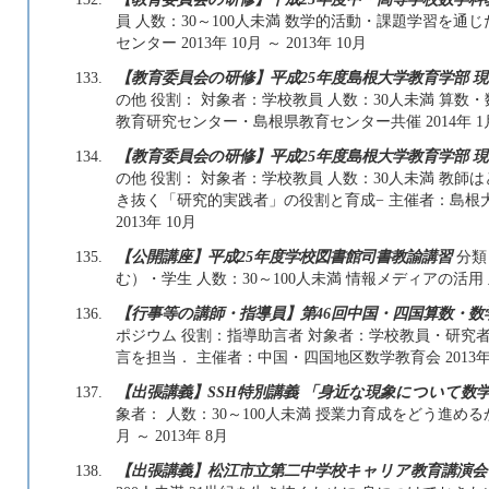
員 人数：30～100人未満 数学的活動・課題学習を通
センター 2013年 10月 ～ 2013年 10月
133.
【教育委員会の研修】平成25年度島根大学教育学部 
の他 役割： 対象者：学校教員 人数：30人未満 算
教育研究センター・島根県教育センター共催 2014年 1月 ～
134.
【教育委員会の研修】平成25年度島根大学教育学部 
の他 役割： 対象者：学校教員 人数：30人未満 教師
き抜く「研究的実践者」の役割と育成− 主催者：島根大学
2013年 10月
135.
【公開講座】平成25年度学校図書館司書教諭講習
分類
む）・学生 人数：30～100人未満 情報メディアの活用 主催
136.
【行事等の講師・指導員】第46回中国・四国算数・数
ポジウム 役割：指導助言者 対象者：学校教員・研究者 
言を担当． 主催者：中国・四国地区数学教育会 2013年 11
137.
【出張講義】SSH特別講義 「身近な現象について数
象者： 人数：30～100人未満 授業力育成をどう進めるか
月 ～ 2013年 8月
138.
【出張講義】松江市立第二中学校キャリア教育講演会