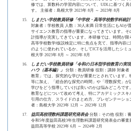
修では、算数科の学習内容について、UDLに基づく
す。 主催者：島根大学 2023年 8月 ～ 2023年 8月
15.
しまだい学校教員研修「中学校・高等学校数学科統計
対象者：学校教員 人数：30人未満 日常生活にもAI
サイエンス教育の指導が重要になってきています。そ
計指導が充実してきています。本研修では、時間が限
高等学校数学Ⅰ仮説検定に特に焦点を充て、指導内容
のように使われているか、そしてICTを活用したシミ
根大学 2023年 8月 ～ 2023年 8月
16.
しまだい学校教員研修「令和の日本型学校教育の実現
ハウ（基本編）」
分類：教員研修 役割：講師 対象者
教育」では、探究的な学びが重要だとされています。特
等に加え、「総合的な探究の時間」や「理数探究」が
学びをどう指導していけば良いのかは悩みどころです。
教育などについて改めて考え、特にアカデミックスキ
引用の仕方、スライドのまとめ方、プレゼンテーショ
者：島根大学 2023年 12月 ～ 2023年 12月
17.
益田高校理数科課題研究発表会
分類：その他 役割：審
令和5年度益田高校3年生理数科課題研究発表会の審査
益田高等学校 2023年 6月 ～ 2024年 2月