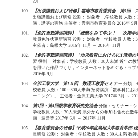
2月
100.
【出張講義および研修】雲南市教育委員会 第5回 
出張講義および研修 役割： 対象者：,学校教員 人数：1
議，講演の実施 主催者：雲南市教育委員会 2016年 9月 ～
101.
【免許更新講習講師】「授業をみて学ぶ！ −次期学
教員免許状更新講習 役割： 対象者：学校教員 人数：3
主催者：島根大学 2016年 11月 ～ 2016年 11月
102.
【免許更新講習講師】「幼児教育におけるICT活用
習 役割： 対象者：学校教員 人数：30人未満 近年の
を用いた作品づくり，インターネットをめぐるトラブルと情
2016年 9月
103.
金沢工業大学 第1５回 数理工教育セミナー
分類：
校教員 人数：100～300人未満 招待講演「数学科に
ーニング）」 主催者：金沢工業大学 2017年 3月 ～ 201
104.
第3回・第4回数学教育研究交流会
分類：セミナー・シン
学校教員 人数：30人未満 県外からの参加も含めた
画・運営等 2017年 6月 ～ 2017年 11月
105.
【教育委員会の研修】平成26年度島根大学教育学部 
員研修 役割： 対象者：学校教員 人数：30人未満 教