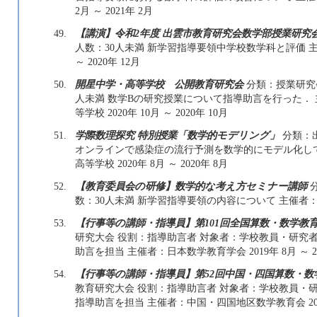
2月 ～ 2021年 2月
49.
【講演】令和2年度 出雲市教育研究会数学部授業研究
人数：30人未満 新学習指導要領中学校数学科と評価 主催
～ 2020年 12月
50.
開星中学・高等学校 公開教育研究会
分類：授業研究会
人未満 数学Bの研究授業について指導助言を行った．
等学校 2020年 10月 ～ 2020年 10月
51.
学際数理探究 特別授業「数学的モデリング」
分類：出
オンラインで感染症の流行予測を数学的にモデル化し
高等学校 2020年 8月 ～ 2020年 8月
52.
【教育委員会の研修】数学的な考え方セミナー講師
分
数：30人未満 新学習指導要領の内容について 主催者：邑南町
53.
【行事等の講師・指導員】第101回全国算数・数学教育
研究大会 役割：指導助言者 対象者：学校教員・研究者 
助言を担当 主催者：日本数学教育学会 2019年 8月 ～ 20
54.
【行事等の講師・指導員】第52回中国・四国算数・数
教育研究大会 役割：指導助言者 対象者：学校教員・研究
指導助言を担当 主催者：中国・四国地区数学教育会 2019年 