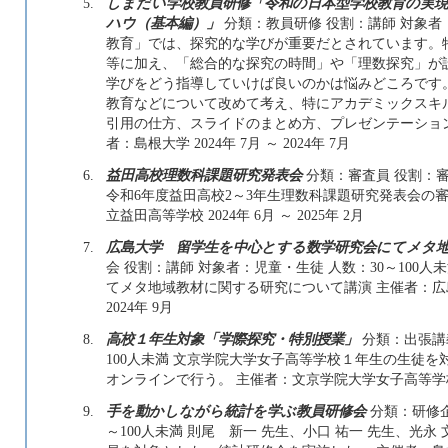
5.
しまだい学校教員研修「令和の日本型学校教育の実現
ハウ（基本編）」
分類：教員研修 役割：講師 対象者
教育」では、探究的な学びが重要だとされています。特
等に加え、「総合的な探究の時間」や「理数探究」が
学びをどう指導していけば良いのかは悩みどころです。
教育などについて改めて考え、特にアカデミックスキ
引用の仕方、スライドのまとめ方、プレゼンテーショ
者：島根大学 2024年 7月 ～ 2024年 7月
6.
益田高校理数科課題研究発表会
分類：審査員 役割：審
令和6年度益田高校2～3年生理数科課題研究発表会の
立益田高等学校 2024年 6月 ～ 2025年 2月
7.
広島大学 留学生を中心とする数学研究会にてメタ
会 役割：講師 対象者：児童・生徒 人数：30～100
てメタ地域教材に関する研究について講演 主催者：広島大
2024年 9月
8.
高校１年生対象「学際探究・特別授業」
分類：出張講義
100人未満 文京学院大学女子高等学校１年生の生徒
オンラインで行う。 主催者：文京学院大学女子高等学校 202
9.
手を動かしながら統計を学ぶ教員研修会
分類：研修企
～100人未満 則尾 新一 先生、小口 祐一 先生、光永