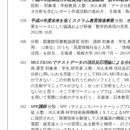
役割： 対象者：学校教員 人数：30人未満 「データ
タ分析を含むレポート作成活動の進め方」 主催者：島根大学 2
159.
平成24年度未来を拓くスクラム教育推進事業
分類：教
業をベースにした協議および研修「数学的表現の充実」 主
2012年 10月
160.
分類：図書館司書教諭講習 役割：講師 対象者：学生,教
用」（2単位）のうち「高度情報社会と人間」，「情
活用」を担当． 主催者：島根大学 2011年 7月 ～ 2011
161.
MULTILOGでテストデータの項目反応理論による
画,運営 対象者：学生,研究者 人数：30人未満 項
分析に用いられる市販ソフトとしてBILOG-MG等があ
ができない．この分析を行うためのソフトとして，MULT
の文献やマニュアルが少なく，せっかく分析をしたい
ないかと思う．そこで本ワークショップでは，MULT
を用いて実際に分析のデモを行う． 主催者：日本教育工学会 2
162.
SPP講師
分類：SPP（サイエンスパートナーシッププ
徒 人数：30人未満 科学技術振興機構ＪＳＴによるS
に採択された「医療技術を駆使して人体臓器の機能と
電図・超音波エコーの背景にある数学と物理～」のプログ
原理と 応用について知ろう！－」という題目で講師を担