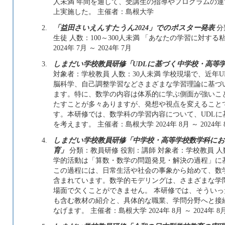
人未満 年間を通して、受講生の指導やプログラムの運
上実施した。 主催者：島根大学
2.
「益田さいえんすたうん2024」でのポスター発表
分
生徒 人数：100～300人未満 「あなたの学習に対す
2024年 7月 ～ 2024年 7月
3.
しまだい学校教員研修「UDLに基づく中学校・高等
対象者：学校教員 人数：30人未満 学校現場で、近年
脳科学、自己調整学習などさまざまな学習理論に基づ
ます。特に、数学の内容は体系的に学ぶ側面が強いこ
たすことが多々ありますが、発想や視点を変えること
す。本研修では、数学科の学習内容について、UDL
を考えます。 主催者：島根大学 2024年 8月 ～ 2024年 
4.
しまだい学校教員研修「中学校・高等学校数学科に
育」
分類：教員研修 役割：講師 対象者：学校教員 人
学的活動は「算数・数学の問題発見・解決の過程」に
この過程には、日常生活や社会の事象から始めて、数
含まれています。数学的モデリングは、さまざまな学
場面で欠くことができません。 本研修では、そういっ
も含む教材の紹介と、具体的な職業、学問分野へと接
なげます。 主催者：島根大学 2024年 8月 ～ 2024年 8