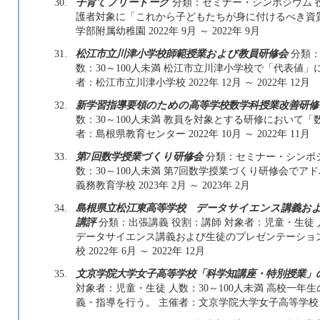
30.
子育てフリートーク
分類：セミナー・シンポジウム 役
護者対象に「これから子どもたちが身に付けるべき資
学部附属幼稚園 2022年 9月 ～ 2022年 9月
31.
松江市立川津小学校師範授業および教員研修会
分類：
数：30～100人未満 松江市立川津小学校で「代表値
者：松江市立川津小学校 2022年 12月 ～ 2022年 12月
32.
新学習指導要領のための高等学校数学科授業改善研修
数：30～100人未満 教員を対象とする研修において
者：島根県教育センター 2022年 10月 ～ 2022年 11月
33.
第7回数学授業づくり研修会
分類：セミナー・シンポジ
数：30～100人未満 第7回数学授業づくり研修会で
義務教育学校 2023年 2月 ～ 2023年 2月
34.
島根県立松江東高等学校 データサイエンス講義お
講評
分類：出張講義 役割：講師 対象者：児童・生徒 
データサイエンス講義および生徒のプレゼンテーショ
校 2022年 6月 ～ 2022年 12月
35.
文京学院大学女子高等学校「科学知講座・特別授業」
対象者：児童・生徒 人数：30～100人未満 高校一
義・指導を行う。 主催者：文京学院大学女子高等学校 2022