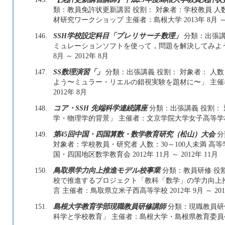
類：教員免許状更新講習 役割： 対象者：学校教員 人
材研究ワークショップ 主催者：島根大学 2013年 8月 ～ 2
146.
SSH学校設定科目「プレリサーチ数理」
分類：出張講
ミュレーションソフトを使って，問題を解決してみよう」
8月 ～ 2012年 8月
147.
SS数理演習「」
分類：出張講義 役割： 対象者： 人
よう〜ミュラー・リエルの錯視実験を題材に〜」 主催者：
2012年 8月
148.
コア・SSH 先端科学連続講座
分類：出張講義 役割： 対
学・物理学的背景」 主催者：文京学院大学女子高等学校 2012
149.
第45回中国・四国算数・数学教育研究（松山）大会
分
対象者：学校教員・研究者 人数：30～100人未満 
国・四国地区数学教育会 2012年 11月 ～ 2012年 11月
150.
鳥取県学力向上推進モデル校事業
分類：教員研修 役割
校で推進するプロジェクト「教科「数学」の学力向上
言 主催者：鳥取県立米子西高等学校 2012年 9月 ～ 201
151.
島根大学教育学部現職教員研修講師
分類：現職教員研修
科学と学校教育」 主催者：島根大学・島根県教育委員会 2012