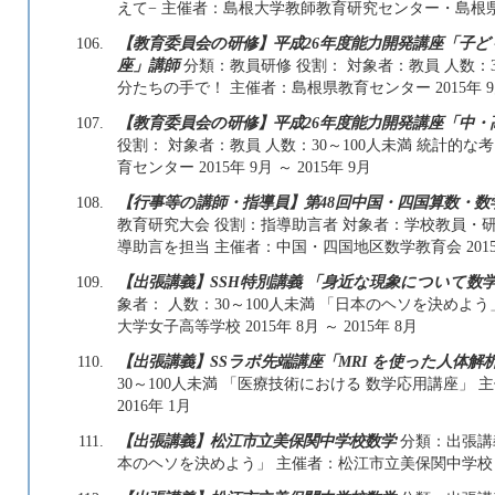
えて− 主催者：島根大学教師教育研究センター・島根県教育セ
106.
【教育委員会の研修】平成26年度能力開発講座「子
座」講師
分類：教員研修 役割： 対象者：教員 人数：
分たちの手で！ 主催者：島根県教育センター 2015年 9月 
107.
【教育委員会の研修】平成26年度能力開発講座「中・
役割： 対象者：教員 人数：30～100人未満 統計的
育センター 2015年 9月 ～ 2015年 9月
108.
【行事等の講師・指導員】第48回中国・四国算数・数
教育研究大会 役割：指導助言者 対象者：学校教員・研究
導助言を担当 主催者：中国・四国地区数学教育会 2015年 1
109.
【出張講義】SSH特別講義 「身近な現象について数
象者： 人数：30～100人未満 「日本のヘソを決め
大学女子高等学校 2015年 8月 ～ 2015年 8月
110.
【出張講義】SSラボ先端講座「MRI を使った人体解
30～100人未満 「医療技術における 数学応用講座」 主
2016年 1月
111.
【出張講義】松江市立美保関中学校数学
分類：出張講義
本のヘソを決めよう」 主催者：松江市立美保関中学校 2016