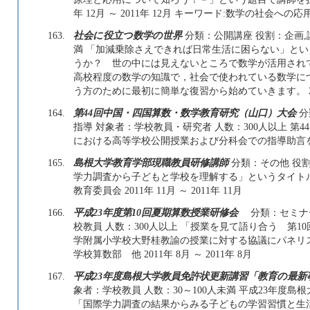
年 12月 ～ 2011年 12月 キーワード:数学の社会へ
163.
社会に役立つ数学の世界
分類：公開講座 役割：企画,
満 「加減乗除さえできれば日常生活に困らない」と
うか？ 世の中には見えないところで数学が活用され
高校程度の数学の知識で，社会で使われている数学に
う方のために最初に簡単な復習から始めていきます。 2011年
164.
第44回中国・四国算数・数学教育研究（山口）大会
分
指導 対象者：学校教員・研究者 人数：300人以上 
における高等学校公開授業および分科会での指導助言を担当． 2
165.
島根大学教育学部現職教員研修講師
分類：その他 役割
学力調査から子どもと学校を理解する」というタイト
教育委員会 2011年 11月 ～ 2011年 11月
166.
平成23年度第10回夏期算数授業研修会
分類：セミナ
校教員 人数：300人以上 「授業を見て語り合う 第
学附属小学校大野桂教諭の授業に対する協議にパネリ
学校算数部 他 2011年 8月 ～ 2011年 8月
167.
平成23年度島根大学教員免許状更新講習「教育の最新
象者：学校教員 人数：30～100人未満 平成23年度
「国際学力調査の結果からみる子どもの学習習慣と生活習