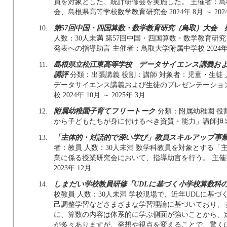
員を対象とした、統計研修会を実施した。 主催者：
会、島根県高等学校数学教育研究会 2024年 8月 ～ 2024
10.
第57回中国・四国算数・数学教育研究（鳥取）大会 
人数：30人未満 第57回中国・四国算数・数学教育
発表への指導助言 主催者：鳥取大学附属中学校 2024年 11
11.
島根県立松江東高等学校 データサイエンス講義お
講評
分類：出張講義 役割：講師 対象者：児童・生徒 
データサイエンス講義および生徒のプレゼンテーショ
校 2024年 10月 ～ 2025年 3月
12.
附属幼稚園子育てフリートーク
分類：附属幼稚園 役割
から子どもたちが身に付けるべき資質・能力」講師担当 2024
13.
「主体的・対話的で深い学び」教員スキルアップ事
者：教員 人数：30人未満 数学科教員を対象とする
業に係る授業研究会において、指導助言を行う。 主催者：
2023年 12月
14.
しまだい学校教員研修「UDLに基づく小学校算数科
校教員 人数：30人未満 学校現場で、近年UDLに基
己調整学習などさまざまな学習理論に基づいており、
に、算数の内容は体系的に学ぶ側面が強いことから、
が多々ありますが、発想や視点を変えることで、驚く