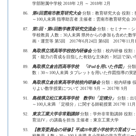
学部附属中学校 2018年 2月 ～ 2018年 2月
86.
第4回雲南市教育研究大会
分類：教育研究大会 役割：指
～100人未満 指導助言者 主催者：雲南市教育研究会 2017年 
87.
第5回・第6回数学教育研究交流会
分類：セミナー・シン
学校教員 人数：30人未満 県外からの参加も含めた
画・運営等 第5回 2017年6月24日 第6回 2017年11月
88.
鳥取県立境高等学校校内研修会
分類：校内研修 役割：講
質・能力の育成を目指した有効な主体的・対話で深い学びの方法
89.
鳥取県立倉吉西高等学校 「iPadを用いた作図」
分類
数：30～100人未満 タブレットを用いた作図指導の実践 201
90.
鳥取県立倉吉東高等学校校内研修会
分類：校内研修 役
りよい数学授業について 2017年 9月 ～ 2017年 9月
91.
島根県立松江東高等学校 数学II「定積分」
分類：出張
～100人未満 「定積分」に関する師範授業 2017年 11月 ～
92.
東京工業大学非常勤講師
分類：学外非常勤講師 役割：
育法IV」の講義を担当 主催者：東京工業大学
93.
【教育委員会の研修】平成28年度小学校学力育成リー
校教員 人数：30～100人未満 各小学校の学力育成