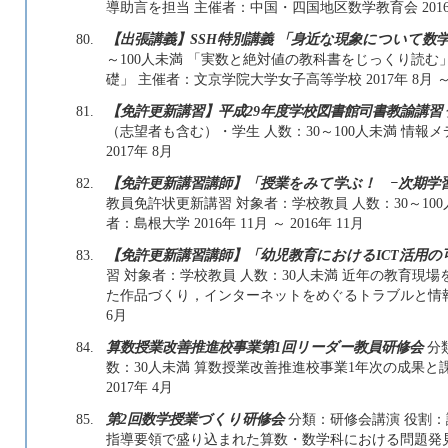
導助言を担当 主催者：中国・四国地区数学教育会 2016年 1
80.
【出張講義】SSH特別講義 「身近な現象について数
～100人未満 「実数と絶対値の教科書をじっくり読む
礎」 主催者：文京学院大学女子高等学校 2017年 8月 ～ 2
81.
【免許更新講習】平成29年度学校図書館司書教諭講習
（志望者も含む）・学生 人数：30～100人未満 情報メデ
2017年 8月
82.
【免許更新講習講師】「授業をみて学ぶ！ −次期学
教員免許状更新講習 対象者：学校教員 人数：30～10
者：島根大学 2016年 11月 ～ 2016年 11月
83.
【免許更新講習講師】「幼児教育におけるICT活用
習 対象者：学校教員 人数：30人未満 近年の教育現
た作品づくり，インターネットをめぐるトラブルと情報モラル
6月
84.
算数授業改善推進校事業第1回リーダー教員研修会
分
数：30人未満 算数授業改善推進校事業 1年次の成果と課題
2017年 4月
85.
第2回数学授業づくり研修会
分類：研修会講演 役割：講
指導要領で盛り込まれた算数・数学科における問題発