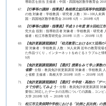
導助言を担当 主催者：中国・四国地区数学教育会 2018年 1
67.
【行事等の講師・指導員】島根県立益田高等学校課題
の他 対象者：学校教員・研究者 人数：30～100人未
国・四国地区数学教育会 2018年 6月 ～ 2018年 6月
68.
【行事等の講師・指導員】平成３０年度 第９回松江市
究大会 役割：指導助言者 対象者：学校教員・研究者 
催者：松江市教育研究会 2018年 11月 ～ 2018年 11月
69.
【免許更新講習講師】「幼児教育におけるICT活用
習 対象者：学校教員 人数：30人未満 近年の教育現
た作品づくり，インターネットをめぐるトラブルと情報モラル
9月
70.
【免許更新講習講師】【選択】授業をみて学ぶ算数の
省察−
分類：教員免許状更新講習 対象者：学校教員 人数
と省察 主催者：島根大学 2018年 10月 ～ 2018年 10月
71.
【免許更新講習講師】【選択】中学校・高校の「デー
タで分析してみよう−
分類：教員免許状更新講習 対象者
要領に対応したデータの活用についての講義，コンピ
大学 2018年 9月 ～ 2018年 9月
72.
松江市立美保関中学校における「比例と反比例」の授