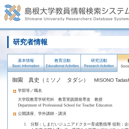
研究者情報
基本情報
教育活動
研究活動
Basic Information
Educational Activities
Research Activities
Socia
御園 真史（ミソノ タダシ）
MISONO Tadash
学部等／職名
大学院教育学研究科 教育実践開発専攻 教授
Department of Professional School for Teacher Education
公開講座、学外講師・講演
1.
分類：しまだいジュニアドクター育成塾指導 役割：企画,