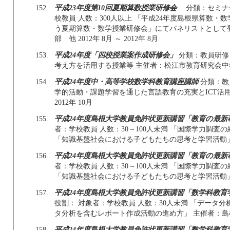
152.
平成23年度第10回夏期算数授業研修会
分類：セミナ
校教員 人数：300人以上 「平成24年度島根県算数・
う夏期算数・数学授業研修会」にてパネリストとして
部 他 2012年 8月 ～ 2012年 8月
153.
平成24年度「四校授業案作成研修会」
分類：教員研修 
考え方を活用する授業等 主催者：松江市教育研究会中学校数学部
154.
平成24年度中・高等学校数学科教育講座講師
分類：教員
学的活動・課題学習を通じた言語教育の充実とICT活用 主
2012年 10月
155.
平成24年度島根大学教員免許状更新講習「教育の最新
者：学校教員 人数：30～100人未満 「国際学力調
「知識基盤社会における子どもたちの思考と学習活動」 主催者
156.
平成24年度島根大学教員免許状更新講習「教育の最新
者：学校教員 人数：30～100人未満 「国際学力調
「知識基盤社会における子どもたちの思考と学習活動」 主催者
157.
平成24年度島根大学教員免許状更新講習「数学科教育
役割： 対象者：学校教員 人数：30人未満 「データ
タ分析を含むレポート作成活動の進め方」 主催者：島根大学 2
158.
平成24年度島根大学教員免許状更新講習「数学科教育