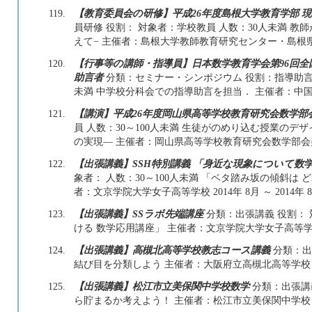
119.
【教育委員会の研修】平成26年度島根大学教育学部 
員研修 役割： 対象者：学校教員 人数：30人未満 教
えて− 主催者：島根大学教師教育研究センター・島根県教育セ
120.
【行事等の講師・指導員】日本数学教育学会第96回
助言者
分類：セミナー・シンポジウム 役割：指導助言者
未満 中学校分科会での指導助言を担当． 主催者：中国・四国
121.
【講演】平成26年度岡山県高等学校教育研究会数学部
員 人数：30～100人未満 生徒がのめり込む授業のデ
の実現— 主催者：岡山県高等学校教育研究会数学部会美作支部 
122.
【出張講義】SSH特別講義 「身近な現象について数
象者： 人数：30～100人未満 「ベタ踏み坂の傾斜は
者：文京学院大学女子高等学校 2014年 8月 ～ 2014年 
123.
【出張講義】SSラボ先端講座
分類：出張講義 役割： 
ける 数学応用講座」 主催者：文京学院大学女子高等学校 201
124.
【出張講義】高槻北高等学校教志コース講義
分類：出張
結び目を分類しよう 主催者：大阪府立高槻北高等学校 2014
125.
【出張講義】松江市立美保関中学校数学
分類：出張講義
ら貯まるか考えよう！ 主催者：松江市立美保関中学校 2014