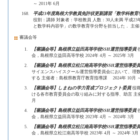
～ 2011年 6月
168.
平成23年度島根大学教員免許状更新講習「数学科教育
役割：講師 対象者：学校教員 人数：30人未満 平成
と数学科内容学」の数学教育学分野を担当した． 主催者：島根
審議会等
1.
【審議会等】島根県立益田高等学校SSH運営指導委員
会，島根県立益田高等学校 2024年 4月 ～ 2025年 3月
2.
【審議会等】島根県立松江南高等学校SSH運営指導委
サイエンスハイスクール運営指導委員会において、理
する 主催者：島根県教育庁教育指導課 2024年 10月 ～ 
3.
【審議会等】しまねの学力育成プロジェクト委員
役職
ける各市教育委員会の取り組みに対する指導、助言 主催者：島
月
4.
【審議会等】島根県立益田高等学校SSH運営指導委員
会，島根県立益田高等学校 2023年 4月 ～ 2024年 3月
5.
【審議会等】島根県立松江南高等学校SSH運営指導委
会，島根県立松江南高等学校 2023年 4月 ～ 2024年 3月