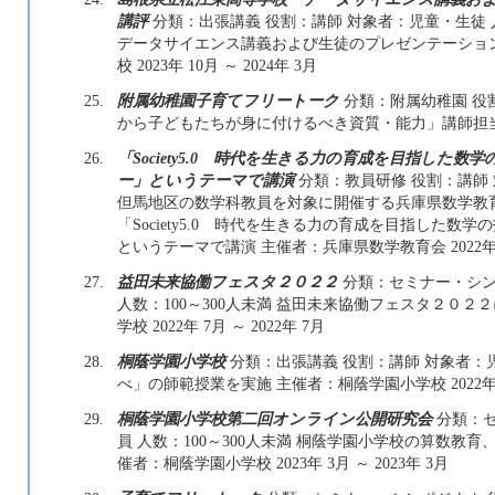
講評
分類：出張講義 役割：講師 対象者：児童・生徒 
データサイエンス講義および生徒のプレゼンテーショ
校 2023年 10月 ～ 2024年 3月
25.
附属幼稚園子育てフリートーク
分類：附属幼稚園 役割
から子どもたちが身に付けるべき資質・能力」講師担当 2023
26.
「Society5.0 時代を生きる力の育成を目指し
ー」というテーマで講演
分類：教員研修 役割：講師 
但馬地区の数学科教員を対象に開催する兵庫県数学教
「Society5.0 時代を生きる力の育成を目指した
というテーマで講演 主催者：兵庫県数学教育会 2022年 10
27.
益田未来協働フェスタ２０２２
分類：セミナー・シン
人数：100～300人未満 益田未来協働フェスタ２０
学校 2022年 7月 ～ 2022年 7月
28.
桐蔭学園小学校
分類：出張講義 役割：講師 対象者：児
べ」の師範授業を実施 主催者：桐蔭学園小学校 2022年 11
29.
桐蔭学園小学校第二回オンライン公開研究会
分類：セ
員 人数：100～300人未満 桐蔭学園小学校の算数教
催者：桐蔭学園小学校 2023年 3月 ～ 2023年 3月