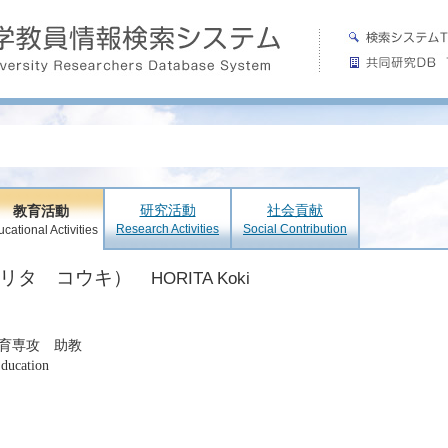
研究活動
社会貢献
教育活動
Research Activities
Social Contribution
cational Activities
ホリタ コウキ）
HORITA Koki
育専攻 助教
Education