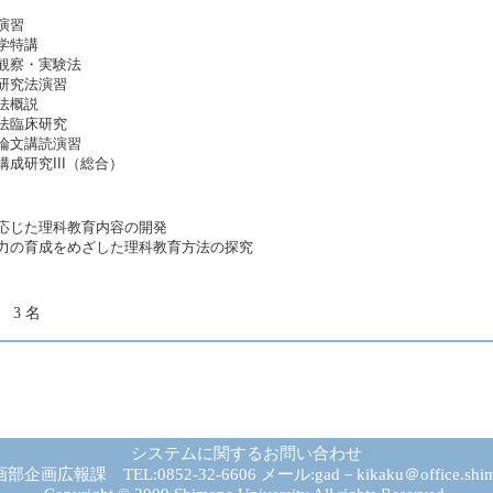
演習
学特講
観察・実験法
研究法演習
法概説
法臨床研究
論文講読演習
成研究III（総合）
応じた理科教育内容の開発
力の育成をめざした理科教育方法の探究
3 名
システムに関するお問い合わせ
広報課 TEL:0852-32-6606 メール:gad－kikaku＠office.shima