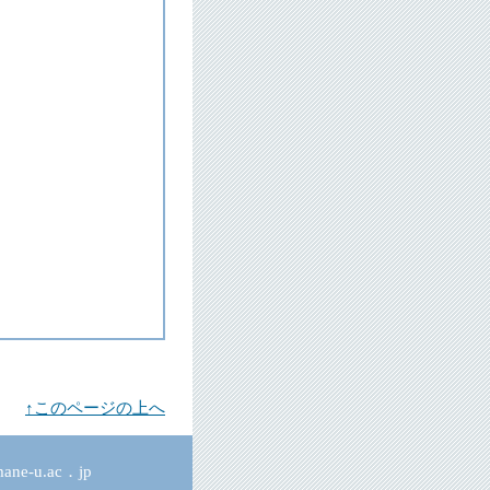
↑このページの上へ
ne-u.ac．jp