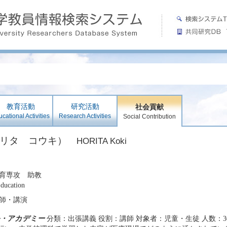
教育活動
研究活動
社会貢献
cational Activities
Research Activities
Social Contribution
ホリタ コウキ）
HORITA Koki
育専攻 助教
Education
師・講演
・アカデミー
分類：出張講義 役割：講師 対象者：児童・生徒 人数：3