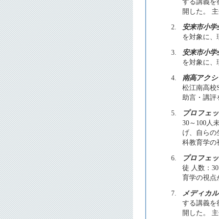
する講義を
開した。 主
2.
安来市小学
を対象に、理
3.
安来市小学
を対象に、理
4.
南高アクシ
松江南高校
助言・講評を
5.
プロフェッ
30～10
げ、自らの
科教育学の視
6.
プロフェッ
徒 人数：
育学の視点か
7.
メディカル
する講義を
開した。 主