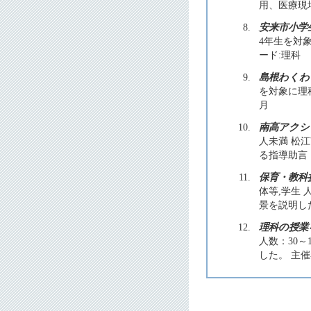
用、医療現
8.
安来市小学
4年生を対象
ード:理科
9.
島根わくわ
を対象に理科
月
10.
南高アクシ
人未満 松
る指導助言・
11.
保育・教科
体等,学生
景を説明した
12.
理科の授業
人数：30
した。 主催