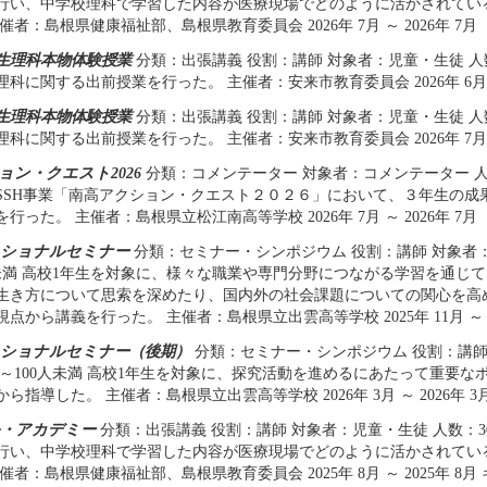
行い、中学校理科で学習した内容が医療現場でどのように活かされてい
催者：島根県健康福祉部、島根県教育委員会 2026年 7月 ～ 2026年 7月
生理科本物体験授業
分類：出張講義 役割：講師 対象者：児童・生徒 人
科に関する出前授業を行った。 主催者：安来市教育委員会 2026年 6月 ～ 
生理科本物体験授業
分類：出張講義 役割：講師 対象者：児童・生徒 人
科に関する出前授業を行った。 主催者：安来市教育委員会 2026年 7月 ～ 
ョン・クエスト2026
分類：コメンテーター 対象者：コメンテーター 人数
SSH事業「南高アクション・クエスト２０２６」において、３年生の成
行った。 主催者：島根県立松江南高等学校 2026年 7月 ～ 2026年 7月
ショナルセミナー
分類：セミナー・シンポジウム 役割：講師 対象者
0人未満 高校1年生を対象に、様々な職業や専門分野につながる学習を通じ
生き方について思索を深めたり、国内外の社会課題についての関心を高
点から講義を行った。 主催者：島根県立出雲高等学校 2025年 11月 ～ 20
ショナルセミナー（後期）
分類：セミナー・シンポジウム 役割：講師
30～100人未満 高校1年生を対象に、探究活動を進めるにあたって重要
ら指導した。 主催者：島根県立出雲高等学校 2026年 3月 ～ 2026年 3
・アカデミー
分類：出張講義 役割：講師 対象者：児童・生徒 人数：3
行い、中学校理科で学習した内容が医療現場でどのように活かされてい
催者：島根県健康福祉部、島根県教育委員会 2025年 8月 ～ 2025年 8月