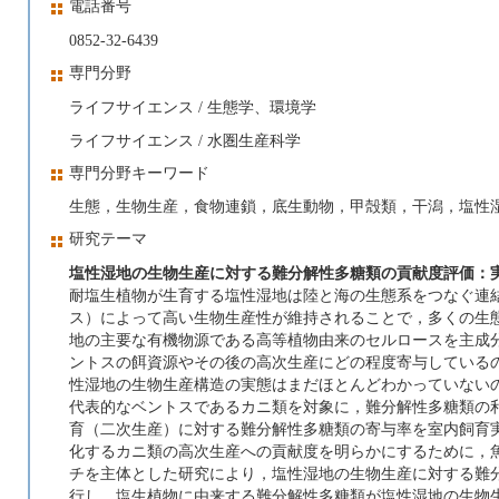
電話番号
0852-32-6439
専門分野
ライフサイエンス / 生態学、環境学
ライフサイエンス / 水圏生産科学
専門分野キーワード
生態，生物生産，食物連鎖，底生動物，甲殻類，干潟，塩性
研究テーマ
塩性湿地の生物生産に対する難分解性多糖類の貢献度評価：
耐塩生植物が生育する塩性湿地は陸と海の生態系をつなぐ連
ス）によって高い生物生産性が維持されることで，多くの生
地の主要な有機物源である高等植物由来のセルロースを主成
ントスの餌資源やその後の高次生産にどの程度寄与している
性湿地の生物生産構造の実態はまだほとんどわかっていない
代表的なベントスであるカニ類を対象に，難分解性多糖類の
育（二次生産）に対する難分解性多糖類の寄与率を室内飼育
化するカニ類の高次生産への貢献度を明らかにするために，
チを主体とした研究により，塩性湿地の生物生産に対する難
行し，塩生植物に由来する難分解性多糖類が塩性湿地の生物