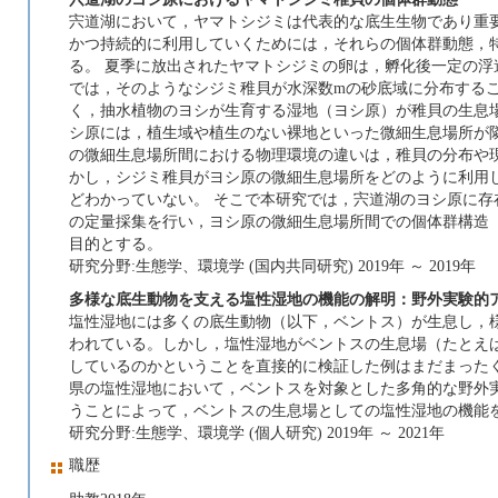
宍道湖において，ヤマトシジミは代表的な底生生物であり重
かつ持続的に利用していくためには，それらの個体群動態，
る。 夏季に放出されたヤマトシジミの卵は，孵化後一定の
では，そのようなシジミ稚貝が水深数mの砂底域に分布する
く，抽水植物のヨシが生育する湿地（ヨシ原）が稚貝の生息
シ原には，植生域や植生のない裸地といった微細生息場所が
の微細生息場所間における物理環境の違いは，稚貝の分布や
かし，シジミ稚貝がヨシ原の微細生息場所をどのように利用
どわかっていない。 そこで本研究では，宍道湖のヨシ原に
の定量採集を行い，ヨシ原の微細生息場所間での個体群構造
目的とする。
研究分野:生態学、環境学 (国内共同研究) 2019年 ～ 2019年
多様な底生動物を支える塩性湿地の機能の解明：野外実験的
塩性湿地には多くの底生動物（以下，ベントス）が生息し，
われている。しかし，塩性湿地がベントスの生息場（たとえ
しているのかということを直接的に検証した例はまだまった
県の塩性湿地において，ベントスを対象とした多角的な野外
うことによって，ベントスの生息場としての塩性湿地の機能
研究分野:生態学、環境学 (個人研究) 2019年 ～ 2021年
職歴