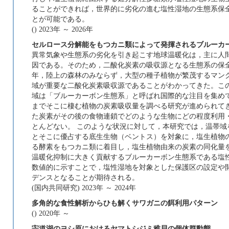
ることができれば，世界的に劣化の進む塩性湿地の生態系保
とが可能である。
() 2023年 ～ 2026年
セルロース分解能をもつカニ類によって発揮されるブルーカ
異常気象や生態系の劣化を引き起こす地球温暖化は，主に人
因である。そのため，二酸化炭素の吸収源となる生態系の保
年，陸上の森林のみならず，大型の種子植物が繁茂するマン
域が重要な二酸化炭素吸収源であることがわかってきた。こ
域は「ブルーカーボン生態系」と呼ばれ国際的な注目を集め
までそこに棲む植物の炭素吸収量を調べる研究が進められて
た炭素がその後の食物連鎖でどのような生物にどの程度利用
とんどない。 このような状況に対して，本研究では，温帯
とそこに優占する底生生物（ベントス）を対象に，塩生植物
る酵素をもつカニ類に着目し，塩生植物由来の炭素の同化量
温暖化抑制に大きく貢献するブルーカーボン生態系である塩
数値的に示すことで，塩性湿地を対象とした保護区の設定や
デンスとなることが期待される。
(国内共同研究) 2023年 ～ 2024年
多角的な食性解析からひも解くサワガニの餌利用パターン
() 2020年 ～
宍道湖のヨシ原におけるヤマトシジミ稚貝の個体群動態