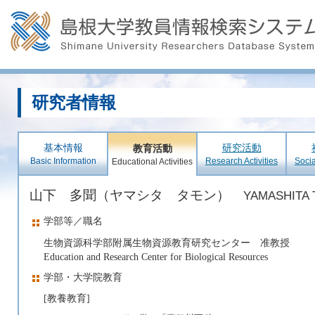
研究者情報
基本情報
研究活動
教育活動
Basic Information
Research Activities
Socia
Educational Activities
山下 多聞（ヤマシタ タモン）
YAMASHITA 
学部等／職名
生物資源科学部附属生物資源教育研究センター 准教授
Education and Research Center for Biological Resources
学部・大学院教育
[教養教育]