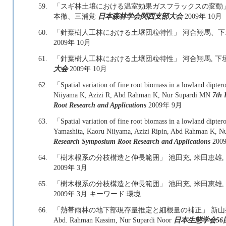
59.
「スギ林土壌における温室効果ガスフラックスの変動
本徹、三浦覚
日本森林学会関西支部大会
2009年 10月
60.
「針葉樹人工林における土壌団粒特性」 河合翔馬、
2009年 10月
61.
「針葉樹人工林における土壌団粒特性」 河合翔馬, 下
大会
2009年 10月
62.
「Spatial variation of fine root biomass in a lowland dipte
Niiyama K, Azizi R, Abd Rahman K, Nur Supardi MN
7th 
Root Research and Applications
2009年 9月
63.
「Spatial variation of fine root biomass in a lowland dipte
Yamashita, Kaoru Niiyama, Azizi Ripin, Abd Rahman K, 
Research Symposium Root Research and Applications
200
64.
「樹木根系の分枝構造と伸長範囲」 池田充, 米田恵雄,
2009年 3月
65.
「樹木根系の分枝構造と伸長範囲」 池田充, 米田恵雄,
2009年 3月 キーワード:環境
66.
「熱帯雨林の地下部現存量推定と細根量の補正」 新山馨, 梶本卓
Abd. Rahman Kassim, Nur Supardi Noor
日本生態学会56