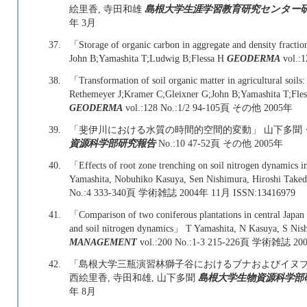
絵里香, 寺田和雄
島根大学生涯学習教育研究センター
年 3月
37.
「Storage of organic carbon in aggregate and density fractions
John B;Yamashita T;Ludwig B;Flessa H
GEODERMA
vol.:
38.
「Transformation of soil organic matter in agricultural soils
Rethemeyer J;Kramer C;Gleixner G;John B;Yamashita T;Fl
GEODERMA
vol.:128 No.:1/2 94-105頁 その他 2005年
39.
「斐伊川における水質の時間的空間的変動」 山下多聞
資源科学部研究報告
No.:10 47-52頁 その他 2005年
40.
「Effects of root zone trenching on soil nitrogen dynamics 
Yamashita, Nobuhiko Kasuya, Sen Nishimura, Hiroshi Take
No.:4 333-340頁 学術雑誌 2004年 11月 ISSN:13416979
41.
「Comparison of two coniferous plantations in central Japan 
and soil nitrogen dynamics」 T Yamashita, N Kasuya, S Ni
MANAGEMENT
vol.:200 No.:1-3 215-226頁 学術雑誌 20
42.
「島根大学三瓶演習林獅子谷におけるブナおよびイヌブナの
西絵里香, 寺田和雄, 山下多聞
島根大学生物資源科学部
年 8月