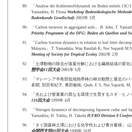
89.
「Analyse der Kohlenstoffdynamik im Boden mittels 13C/1
Yamashita, H. Flessa
Workshop Bodenökologische Methoden
Bodenkunde Gesellschaft
2003年 3月
90.
「Carbon turnover in aggregated soils」 B. John, T. Yamash
Priority Programm of the DFG: Böden als Quellen und S
91.
「Carbon fraction dynamics in relation to leaf litter decompo
Malaysia」 T. Yamashita, Wan Rasidah K, Nor Supardi M.N
Meeting of Society for Tropical Ecoloy
2002年 2月
92.
「土壌動物の除去が落葉分解における繊維組成の変化に
態学会11回大会
2001年 6月
93.
「マレーシア半島部低地熱帯林の林分動態と最近のバイオマ
多聞, 別宮有紀子, 奥田敏統, Quah, E.S, Nur Supardi, M,
94.
「光および窒素量の異なる環境で生育するスギ・ヒノキ
110回大会
1999年 4月
95.
「Nitrogen dynamics of decomposing Japanese cedar and Japan
Yamashita, H. Tobita, H. Takeda
IUFRO Division 8 Confer
96.
「タイ国森林土壌における化学性および養分蓄積」 山下多
会関西支部49回大会
1998年 10月