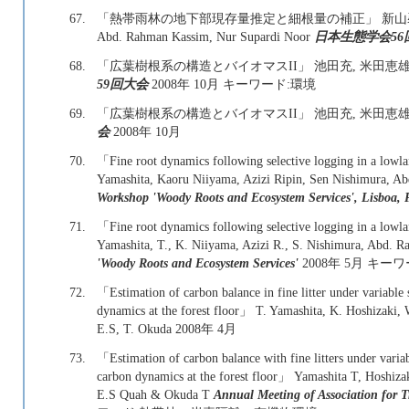
67.
「熱帯雨林の地下部現存量推定と細根量の補正」 新山馨, 梶本卓
Abd. Rahman Kassim, Nur Supardi Noor
日本生態学会56
68.
「広葉樹根系の構造とバイオマスII」 池田充, 米田恵雄
59回大会
2008年 10月 キーワード:環境
69.
「広葉樹根系の構造とバイオマスII」 池田充, 米田恵雄
会
2008年 10月
70.
「Fine root dynamics following selective logging in a lowl
Yamashita, Kaoru Niiyama, Azizi Ripin, Sen Nishimura, 
Workshop 'Woody Roots and Ecosystem Services', Lisboa, 
71.
「Fine root dynamics following selective logging in a lowla
Yamashita, T., K. Niiyama, Azizi R., S. Nishimura, Abd.
'Woody Roots and Ecosystem Services'
2008年 5月 
72.
「Estimation of carbon balance in fine litter under variable
dynamics at the forest floor」 T. Yamashita, K. Hoshizaki
E.S, T. Okuda
2008年 4月
73.
「Estimation of carbon balance with fine litters under varia
carbon dynamics at the forest floor」 Yamashita T, Hoshi
E.S Quah & Okuda T
Annual Meeting of Association for T