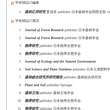
学術雑誌の編集
1.
森林応用研究
委員長 publisher:日本森林学会関西支部 vol:2
学術雑誌の査読
1.
Journal of Forest Research
publisher:日本森林学会
2.
Journal of Forest Research
publisher:日本森林学会
3.
熱帯研究
publisher:日本熱帯生態学会
4.
熱帯研究
publisher:日本熱帯生態学会
5.
Journal of Ecology and the Natural Environment
6.
Soil Science and Plant Nutrition
publisher:日本土壌肥料
7.
森林総合研究所研究報告
publisher:森林総合研究所
8.
Plant and Soil
publisher:Springer
9.
森林立地
publisher:森林立地学会
10.
熱帯研究
publisher:日本熱帯生態学会
11.
熱帯研究
publisher:日本熱帯生態学会