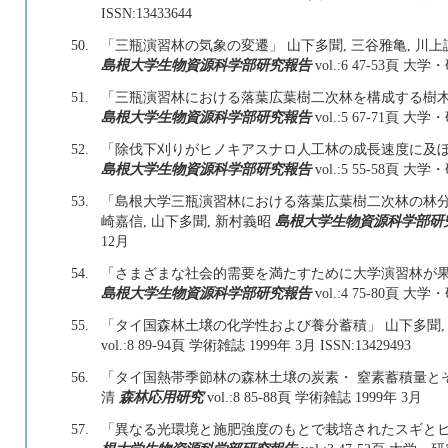
ISSN:13433644
50.
「三瓶演習林の気象の変遷」 山下多聞, 三谷雅亀, 川上誠
島根大学生物資源科学部研究報告
vol.:6 47-53頁 大
51.
「三瓶演習林における落葉広葉樹二次林を構成する樹木の
島根大学生物資源科学部研究報告
vol.:5 67-71頁 大
52.
「除伐下刈りがヒノキアスナロ人工林の成長速度に及ぼす影
島根大学生物資源科学部研究報告
vol.:5 55-58頁 大
53.
「島根大学三瓶演習林における落葉広葉樹二次林の林分構
崎嘉信, 山下多聞, 新村義昭
島根大学生物資源科学部研
12月
54.
「さまざまな社会的需要を満たすために大学演習林が果た
島根大学生物資源科学部研究報告
vol.:4 75-80頁 大
55.
「タイ国森林土壌の化学性および養分蓄積」 山下多聞, 中西
vol.:8 89-94頁 学術雑誌 1999年 3月 ISSN:13429493
56.
「タイ国熱帯季節林の森林土壌の炭素・ 窒素蓄積量とその
清
森林応用研究
vol.:8 85-88頁 学術雑誌 1999年 3月
57.
「異なる光環境と施肥強度のもとで栽培されたスギとヒノ