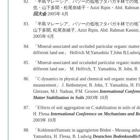
82.
「半島マレーシア、パソーの低地フタバガキ林での地
也・山下多聞・松尾奈緒子・Azizi Ripin・Abd. Rahman Kas
回大会
2005年 6月
83.
「半島マレーシア、パソーの低地フタバガキ林での地下部
山下多聞, 松尾奈緒子, Azizi Ripin, Abd. Rahman Kassim, 
2005年 6月
84.
「Mineral-associated and occluded particular organic matter i
different land use」 Helfrich M;Yamashita T;John B;Ludwi
85.
「Mineral-associated and occuluded particular organic matter 
different land use」 M. Helfrich, T. Yamashita, B. John, B
86.
「C dynamics in physical and chemical soil organic matter 
measurement」 J. Rethemeyer, B. John, T. Yamashita, H. Fl
Gleixner, M.J. Nadeau, P.M. Grootes
International Confer
Matter Stabilization in Soils
2003年 10月
87.
「Effects of soil aggregation on C stabilization in soils of
H. Flessa
International Conference on Mechanisms and Regu
2003年 10月
88.
「Kohlenstoffumsatz in aggregierten Böden - Messung anhan
Yamashita, H. Flessa, B. Ludwig
Deutschen Bodenkundlich