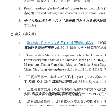
と科学、産業とくらし、過去から未来、流域
2.
Pasoh : ecology of a lowland rain forest in southeast Asia
(
当範囲:Soil and belowground characteristics of Pasoh Forest
3.
子ども樹木博士テキスト「島根県でみられる樹木50
年 10月)
論文（論文等）
1.
「
副資材に竹チップを利用した堆肥製造の試み
」 河合
資源科学部研究報告
vol.:30 13-18頁 大学・研究所等紀要
2.
「Comparative Study of Atmospheric Polycyclic Aromatic H
Forest Background Stations in Shimane, Japan (2022–2024
Matsumoto, Tamon Yamashita, Masa-aki Yoshida, Seiya Nag
Chen, Ning Tang
Atmosphere
vol.:16 No.:11 1311-131
3.
「三瓶演習林の16年生スギ人工林におけるスギ樹幹の金属含有
下 多聞, 松本 真悟
森林応用研究
vol.:33 No.:Special
4.
「三瓶演習林における土壌小型節足動物の群集構造に及ぼ
多聞
島根大学生物資源科学部研究報告
vol.:28 19-
5.
「島根県隠岐島後における森林渓流水質の空間変動」 