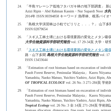
24.
「半島マレーシア低地フタバガキ林の地下部調査」 新山
Azizi Ripin・Abd Rahman Kassim・Nur Supardi Noor
水利
2014年 ISSN:00394858 キーワード:熱帯林、根
25.
「島根大学演習林は小粒でピリリと．．．？」 山下多
ISSN:02879654
26.
「スギ人工林土壌における環境要因の変化とメタン吸収と
大学生物資源科学部研究報告
vol.:17 29-34頁 大学・
27.
「
スギ人工林土壌における環境要因の変化とメタン吸収との
路・山下多聞
島根大学生物資源科学部研究報告
vol.:
ISSN:13433644
28.
「Estimation of root biomass based on excavation of individua
Pasoh Forest Reserve, Peninsular Malaysia」 Kaoru Niiyama
Yamashita, Naoko Matsuo, Yuichiro Yashiro, Azizi Ripin, 
OF TROPICAL ECOLOGY
vol.:26 No.:3 271-284頁 学術
29.
「Estimation of root biomass based on excavation of individua
Pasoh Forest Reserve, Peninsular Malaysia」 Kaoru Niiyama
Yamashita, Naoko Matsuo, Yuichiro Yashiro, Azizi Ripin, 
Tropical Ecology
vol.:26 No.:3 全:14頁 271-284頁 学術雑
biomass allocation, dipterocarp, fine roots, lost roots, primary