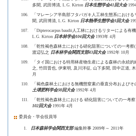
多聞, 武田博清, L.G. Kirton
日本生態学会41回大会
199
106.
「マレーシア半島部フタバガキ人工林生態系における
聞, 武田博清, L.G. Kirton
日本熱帯生態学会3回大会
19
107.
「Dipterocarpus baudii人工林におけるリターに
L.G. Kirton
日本林学会104回大会
1993年 4月
108.
「乾性褐色森林土における硝化阻害についての一考察(I
渡辺弘之
日本林学会関西支部43回大会
1992年 10月
109.
「タイ国における特用林産物生産による森林の永続的維
之, 竹田晋也, 伊東明, 及川洋征, 山下多聞, 田中正道,
月
110.
「褐色森林土における無機態窒素の垂直分布およびその季
土壌肥料学会38回大会
1992年 4月
111.
「乾性褐色森林土における 硝化阻害についての一考察」
102回大会
1991年 4月
委員会・学会役員等
1.
日本森林学会関西支部
編集幹事 2009年～ 2011年