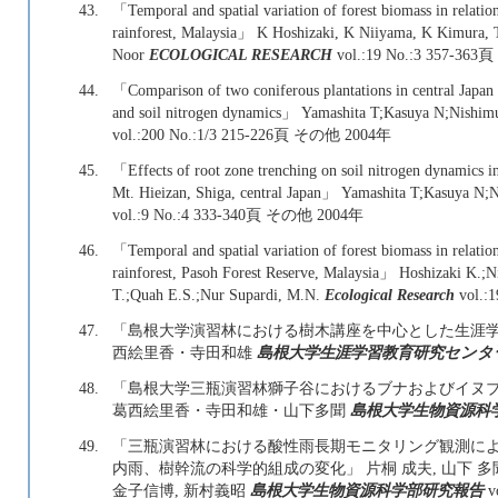
43.
「Temporal and spatial variation of forest biomass in relatio
rainforest, Malaysia」 K Hoshizaki, K Niiyama, K Kimura,
Noor
ECOLOGICAL RESEARCH
vol.:19 No.:3 357-36
44.
「Comparison of two coniferous plantations in central Japan 
and soil nitrogen dynamics」 Yamashita T;Kasuya N;Nishi
vol.:200 No.:1/3 215-226頁 その他 2004年
45.
「Effects of root zone trenching on soil nitrogen dynamics in
Mt. Hieizan, Shiga, central Japan」 Yamashita T;Kasuya N
vol.:9 No.:4 333-340頁 その他 2004年
46.
「Temporal and spatial variation of forest biomass in relatio
rainforest, Pasoh Forest Reserve, Malaysia」 Hoshizaki K.
T.;Quah E.S.;Nur Supardi, M.N.
Ecological Research
vol.:
47.
「島根大学演習林における樹木講座を中心とした生涯学
西絵里香・寺田和雄
島根大学生涯学習教育研究センタ
48.
「島根大学三瓶演習林獅子谷におけるブナおよびイヌブ
葛西絵里香・寺田和雄・山下多聞
島根大学生物資源科
49.
「三瓶演習林における酸性雨長期モニタリング観測に
内雨、樹幹流の科学的組成の変化」 片桐 成夫, 山下 多聞,
金子信博, 新村義昭
島根大学生物資源科学部研究報告
v