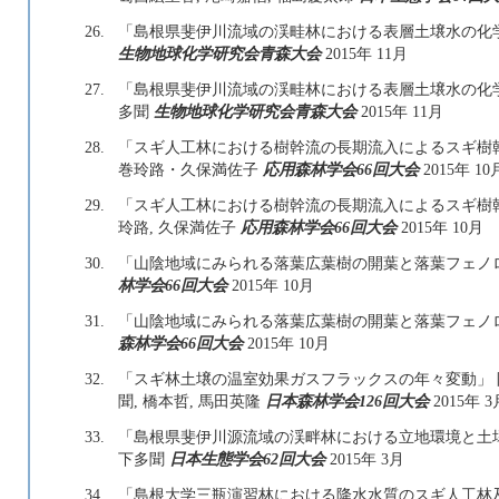
26.
「島根県斐伊川流域の渓畦林における表層土壌水の化学性」
生物地球化学研究会青森大会
2015年 11月
27.
「島根県斐伊川流域の渓畦林における表層土壌水の化
多聞
生物地球化学研究会青森大会
2015年 11月
28.
「スギ人工林における樹幹流の長期流入によるスギ樹
巻玲路・久保満佐子
応用森林学会66回大会
2015年 10
29.
「スギ人工林における樹幹流の長期流入によるスギ樹幹近
玲路, 久保満佐子
応用森林学会66回大会
2015年 10月
30.
「山陰地域にみられる落葉広葉樹の開葉と落葉フェノロジ
林学会66回大会
2015年 10月
31.
「山陰地域にみられる落葉広葉樹の開葉と落葉フェノ
森林学会66回大会
2015年 10月
32.
「スギ林土壌の温室効果ガスフラックスの年々変動」 阪田
聞, 橋本哲, 馬田英隆
日本森林学会126回大会
2015年 3
33.
「島根県斐伊川源流域の渓畔林における立地環境と土壌養分
下多聞
日本生態学会62回大会
2015年 3月
34.
「島根大学三瓶演習林における降水水質のスギ人工林