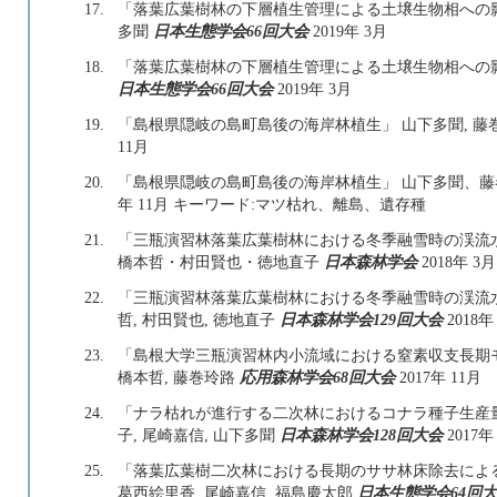
17.
「落葉広葉樹林の下層植生管理による土壌生物相への
多聞
日本生態学会66回大会
2019年 3月
18.
「落葉広葉樹林の下層植生管理による土壌生物相への影響」
日本生態学会66回大会
2019年 3月
19.
「島根県隠岐の島町島後の海岸林植生」 山下多聞, 藤
11月
20.
「島根県隠岐の島町島後の海岸林植生」 山下多聞、
年 11月 キーワード:マツ枯れ、離島、遺存種
21.
「三瓶演習林落葉広葉樹林における冬季融雪時の渓流
橋本哲・村田賢也・徳地直子
日本森林学会
2018年 3月
22.
「三瓶演習林落葉広葉樹林における冬季融雪時の渓流水質変
哲, 村田賢也, 徳地直子
日本森林学会129回大会
2018年
23.
「島根大学三瓶演習林内小流域における窒素収支長期モニ
橋本哲, 藤巻玲路
応用森林学会68回大会
2017年 11月
24.
「ナラ枯れが進行する二次林におけるコナラ種子生産量の
子, 尾崎嘉信, 山下多聞
日本森林学会128回大会
2017年
25.
「落葉広葉樹二次林における長期のササ林床除去による
葛西絵里香, 尾崎嘉信, 福島慶太郎
日本生態学会64回