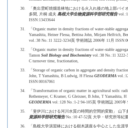
30.
「奥出雲町焼畑造林地における火入れ後の地上部バイオマ
多聞, 片桐 成夫
島根大学生物資源科学部研究報告
vol.
ISSN:13433644
31.
「Organic matter in density fractions of water-stable aggrega
Yamashita, Heiner Flessa, Bettina John, Mirjam Helfrich, 
vol.:38 No.:11 3222-3234頁 学術雑誌 2006年 11月 ISSN:0
32.
「Organic matter in density fractions of water-stable aggregat
Tamon
Soil Biology and Biochemistry
vol.:38 No.:11 32
C turnover time, fractionation,
33.
「Storage of organic carbon in aggregate and density fraction
John, T Yamashita, B Ludwig, H Flessa
GEODERMA
vol.:
ISSN:00167061
34.
「Transformation of organic matter in agricultural soils: rad
Rethemeyer, C Kramer, G Gleixner, B John, T Yamashita, H
GEODERMA
vol.:128 No.:1-2 94-105頁 学術雑誌 2005年 
35.
「斐伊川における河川水質の時間的空間的変動」 山下多聞
資源科学部研究報告
No.:10 47-52頁 大学・研究所等紀要
36.
「島根大学演習林における樹木講座を中心とした生涯学習