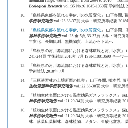
mountain range, western Japan, from 2004 to 2016」 Yoshin
Ecological Research
vol.:35 No.:6 1045-1050頁 学術雑誌 2
10.
「島根県東部を流れる斐伊川の水質変化」 山下多聞, 葛
学部研究報告
vol.:23 33-37頁 大学・研究所等紀要 2018
11.
「
島根県東部を流れる斐伊川の水質変化
」 山下多聞
源科学部研究報告
vol.:23 全:5頁 33-37頁 大学・研究所
年変化、長期観測、無機物質、上流から下流へ
12.
「島根県の河川源流部における森林環境と河川水質」 
241-244頁 学術雑誌 2018年 7月 ISSN:188136
13.
「島根県の河川源流部における森林環境と河川水質」 
学術雑誌 2018年 7月
14.
「三瓶演習林の土壌断面の観察」 山下多聞, 橋本哲, 藤巻
生物資源科学部研究報告
vol.:22 33-38頁 大学・研究所等紀
15.
「植物生体表面における温室効果ガスフラックス」 森山 夏
科学部研究報告
vol.:21 29-34頁 大学・研究所等紀要 20
16.
「植物生体表面における温室効果ガスフラックス」 森山
科学部研究報告
vol.:21 29-34頁 大学・研究所等紀要 20
林、落葉広葉樹林、森林植物、メタン、亜酸化窒素、