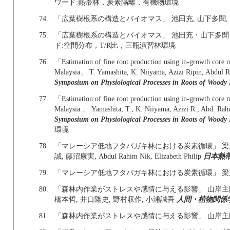
ワード:熱帯林，炭素隔離，有機物環境
74.
「広葉樹根系の構造とバイオマス」 池田充, 山下多聞,
75.
「広葉樹根系の構造とバイオマス」 池田充・山下多
ド:空間分布，T/R比，三瓶演習林環境
76.
「Estimation of fine root production using in-growth core m
Malaysia」 T. Yamashita, K. Niiyama, Azizi Ripin, Abdul
Symposium on Physiological Processes in Roots of Woody 
77.
「Estimation of fine root production using in-growth core m
Malaysia.」 Yamashita, T., K. Niiyama, Azizi R., Abd. R
Symposium on Physiological Processes in Roots of Woody 
環境
78.
「マレーシア低地フタバガキ林における炭素循環」 梁乃申,
誠, 藤沼康実, Abdul Rahim Nik, Elizabeth Philip
日本熱帯
79.
「マレーシア低地フタバガキ林における炭素循環」 
80.
「森林内作業がストレスや感情に与える影響」 山岸主門, 
橋本哲, 井口隆史, 野村収作, 小浦誠吾
人間・植物関係学
81.
「森林内作業がストレスや感情に与える影響」 山岸