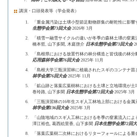
講演・口頭発表等（学会発表）
1.
「重金属汚染は土壌小型節足動物群集の耐乾性に影響する
生態学会第73回大会
2026年 3月
2.
「積雪ー融雪サイクルの違いが冬季の森林土壌の窒素流出
橋本哲, 山下多聞, 木庭啓介
日本生態学会第73回大会
2
3.
「島根県における放置竹林の林分構造と皆伐後の林分動態」
応用森林学会第76回大会
2025年 11月
4.
「島根大学三瓶演習林に​植栽されたスギのコンテナ苗と
林学会第76回大会
2025年 11月
5.
「鉱山跡と落葉広葉樹林における土壌と立地環境が土壌
巻玲路, 山下多聞
日本生態学会第72回大会
2025年 3月
6.
「三瓶演習林の16年生スギ人工林地上部における金属元
林学会第136回大会
2025年 3月
7.
「山陰地域のスギ人工林における冬季の窒素流入による
澤江裕也, 葛西絵里香, 山下多聞
日本生態学会第72回
8.
「落葉広葉樹二次林におけるリターフォールによる重金属類