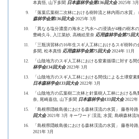
本真悟, 山下多聞
日本森林学会第136回大会
2025年 3月
9.
「落葉広葉樹二次林における樹幹流と林内雨の水質」 山下
森林学会第136回大会
2025年 3月
10.
「異なる塩分濃度の海水と汽水への浸漬が4種の樹木の
豊崎久斗, 入江菜紗, 高橋絵里奈
応用森林学会第75回
11.
「三瓶演習林の16年生スギ人工林におけるスギ樹幹の金属
多聞, 松本真悟
応用森林学会第75回大会
2024年 11月
12.
「山陰地方のスギ人工林における窒素循環に対する間伐の
林学会134回大会
2023年 3月
13.
「山陰地方のスギ人工林における間伐による土壌窒素動態
日本森林学会133回大会
2022年 3月
14.
「山陰地方の広葉樹二次林と針葉樹人工林における鳥類
奈, 尾崎嘉信, 山下多聞
日本森林学会133回大会
2022年
15.
「島根県隠岐島後における森林渓流の水質」 藤巻玲
回大会
2021年 3月 キーワード:渓流; 水質; 島嶼森林流
16.
「島根県隠岐島後における森林渓流の水質」 藤巻玲路,
2021年 3月