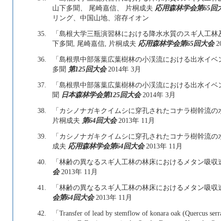
山下多聞、 尾崎嘉信、 片桐成夫
応用森林学会第65回
リング、中国山地、溶存イオン
35.
「島根大学三瓶演習林における降水水質のスギ人工林及
下多聞, 尾崎嘉信, 片桐成夫
応用森林学会第65回大会
2
36.
「島根県中部落葉広葉樹林の小渓流における出水イベ
多聞
第125回大会
2014年 3月
37.
「島根県中部落葉広葉樹林の小渓流における出水イベント
聞
日本森林学会第125回大会
2014年 3月
38.
「カシノナガキクイムシに穿孔されたコナラ樹幹流の
片桐成夫
第64回大会
2013年 11月
39.
「カシノナガキクイムシに穿孔されたコナラ樹幹流の水質変
成夫
応用森林学会第64回大会
2013年 11月
40.
「林齢の異なるスギ人工林の林床におけるメタン吸収
会
2013年 11月
41.
「林齢の異なるスギ人工林の林床におけるメタン吸収速度
会第64回大会
2013年 11月
42.
「Transfer of lead by stemflow of konara oak (Quercus serr