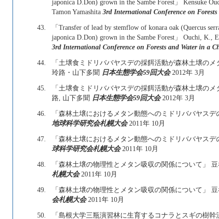
japonica D.Don) grown in the Sambe Forest」 Kensuke Ouch
Tamon Yamashita
3rd International Conference on Forest
43.
「Transfer of lead by stemflow of konara oak (Quercus serr
japonica D.Don) grown in the Sambe Forest」 Ouchi, K., E.
3rd International Conference on Forests and Water in a 
44.
「土壌食ミドリババヤスデの採餌活動が森林土壌のメ
玲路・山下多聞
日本生態学会59回大会
2012年 3月
45.
「土壌食ミドリババヤスデの採餌活動が森林土壌のメタ
路, 山下多聞
日本生態学会59回大会
2012年 3月
46.
「森林土壌におけるメタン動態へのミドリババヤスデ
地球科学研究会札幌大会
2011年 10月
47.
「森林土壌におけるメタン動態へのミドリババヤスデの影
球科学研究会札幌大会
2011年 10月
48.
「森林土壌の物理性とメタン吸収の関係について」 豆谷
札幌大会
2011年 10月
49.
「森林土壌の物理性とメタン吸収の関係について」 
会札幌大会
2011年 10月
50.
「島根大学三瓶演習林に生育するコナラとスギの樹幹流