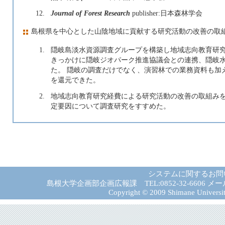
12.
Journal of Forest Research
publisher:日本森林学会
島根県を中心とした山陰地域に貢献する研究活動の改善の取
1.
隠岐島淡水資源調査グループを構築し地域志向教育研
きっかけに隠岐ジオパーク推進協議会との連携、隠岐
た。 隠岐の調査だけでなく、演習林での業務資料も加
を還元できた。
2.
地域志向教育研究経費による研究活動の改善の取組み
定要因について調査研究をすすめた。
システムに関するお問
島根大学企画部企画広報課 TEL:0852-32-6606 メール:gad－
Copyright © 2009 Shimane University