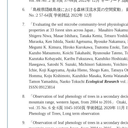
vol.:64 No.:2 全:8頁 57-64頁 2022年 12月 
6.
「島根県隠岐島後における森林渓流水質の空間変動」 藤
No.:2 57-64頁 学術雑誌 2022年 12月
7.
「Evaluating the soil microbe community‐level physiological
properties at 33 forest sites across Japan」 Masahiro Nakamu
Shigeru Niwa, Masae Ishihara, Tanaka Kenta, Tetsuro Yosh
Muraoka, Ken Ishida, Naoki Agetsuma, Ryosuke Nakamura, H
Megumi K. Kimura, Hiroko Kurokawa, Tsutomu Enoki, Tatsu
Kazuho Matsumoto, Koichi Takahashi, Ryunosuke Tateno, To
Kazutaka Kobayashi, Karibu Fukuzawa, Kazuhiko Hoshizaki,
Hasegawa, Satoshi N. Suzuki, Michinori Sakimoto, Yoichir
Ichie, Koji Kageyama, Ayaka Hieno, Shogo Kato, Tatsuya O
Homma, Koju Kishimoto, Kazuhiko Masaka, Kenta Watanabe
Tamon Yamashita, Naoko Tokuchi
Ecological Research
vol.
ISSN:09123814
8.
「Observation of leaf phenology of trees in a secondary dec
mountain range, western Japan, from 2004 to 2016」 Ozaki, Y
vol.:35 No.:6 全:6頁 1045-1050頁 学術雑誌 2020年 11月 I
Phenology of Trees, Long term observation
9.
「Observation of leaf phenology of trees in a secondary dec