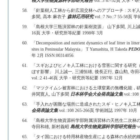
根大学生物資源科学部研究報告
vol.:3 47-52頁 大学・研
58.
「針葉樹人工林から針広混交林へのアプローチ : スギ
多聞, 高本 麻衣子
森林応用研究
vol.:7 No.:7 55-58頁 
59.
「島根大学三瓶演習林の針葉樹資源」 山下多聞, 川上誠一
16頁 大学・研究所等紀要 1998年 3月
60.
「Decomposition and nutrient dynamics of leaf litter in litter
sites in Peninsular Malaysia」 T Yamashita, H Takeda
PEDO
年 2月 ISSN:00314056
61.
「スギおよびヒノキ人工林における雪害に関する研究（
ぼす影響」 川上誠一, 三浦恒雄, 後長正行, 森山勲, 寺
vol.:2 41-46頁 大学・研究所等紀要 1997年 12月
62.
「マツクイムシ被害林における土壌窒素の無機化能，硝化能
井関寛人, 山下多聞
日本林学会大会発表論文集
vol.:1
63.
「手入れが困難な場所に造成されたスギ・ヒノキ人工林
会発表論文集
vol.:108 265-266頁 学術雑誌 1997年 10月
64.
「島根大学生物資源科学部附属演習林の天然生二次林の植生
寺田和雄, 新村義昭
島根大学生物資源科学部研究報告
v
65.
「タイ国における特用林産物生産による森林の永続的維持