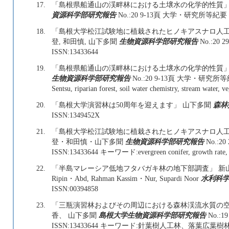
17.
「島根県船通山の渓畔林における土壌水の化学的性質」 藤
資源科学部研究報告
No.:20 9-13頁 大学・研究所等紀要 20
18.
「島根大学松江試験地に植栽されたヒノキアスナロ人工林
登, 和田慎, 山下多聞
生物資源科学部研究報告
No.:20
ISSN:13433644
19.
「島根県船通山の渓畔林における土壌水の化学的性質」
生物資源科学部研究報告
No.:20 9-13頁 大学・研究所等紀要
Sentsu, riparian forest, soil water chemistry, stream water, ve
20.
「島根大学演習林は50周年を迎えます」 山下多聞
森林
ISSN:1349452X
21.
「島根大学松江試験地に植栽されたヒノキアスナロ人工
登・和田慎・山下多聞
生物資源科学部研究報告
No.:2
ISSN:13433644 キーワード:evergreen conifer, growth rate, logi
22.
「半島マレーシア低地フタバガキ林の地下部調査」 新山 馨, 松
Ripin・Abd, Rahman Kassim・Nur, Supardi Noor
水利科
ISSN:00394858
23.
「三瓶演習林およびその周辺における森林渓流水質の空
香、 山下多聞
島根大学生物資源科学部研究報告
No.:
ISSN:13433644 キーワード:針葉樹人工林、落葉