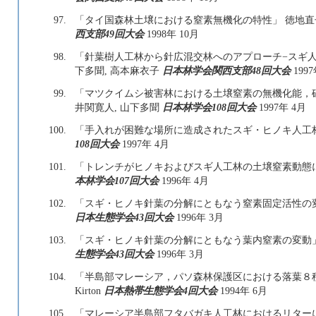
97.
「タイ国森林土壌における窒素無機化の特性」 徳地直子,
西支部49回大会
1998年 10月
98.
「針葉樹人工林から針広混交林へのアプローチ−スギ人
下多聞, 高本麻衣子
日本林学会関西支部48回大会
1997
99.
「マツクイムシ被害林における土壌窒素の無機化能，硝化
井関寛人, 山下多聞
日本林学会108回大会
1997年 4月
100.
「手入れが困難な場所に造成されたスギ・ヒノキ人工林
108回大会
1997年 4月
101.
「トレンチがヒノキおよびスギ人工林の土壌窒素動態に及
本林学会107回大会
1996年 4月
102.
「スギ・ヒノキ針葉の分解にともなう窒素固定活性の変動」
日本生態学会43回大会
1996年 3月
103.
「スギ・ヒノキ針葉の分解にともなう葉内窒素の変動」 山
生態学会43回大会
1996年 3月
104.
「半島部マレーシア，パソ森林保護区における落葉８種の分
Kirton
日本熱帯生態学会4回大会
1994年 6月
105.
「マレーシア半島部フタバガキ人工林におけるリター