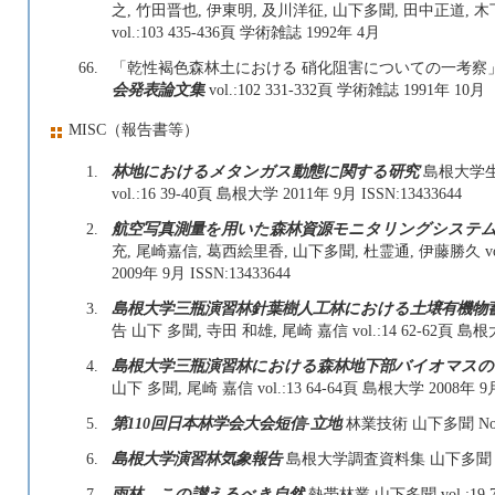
之, 竹田晋也, 伊東明, 及川洋征, 山下多聞, 田中正道, 
vol.:103 435-436頁 学術雑誌 1992年 4月
66.
「乾性褐色森林土における 硝化阻害についての一考察」 
会発表論文集
vol.:102 331-332頁 学術雑誌 1991年 10月
MISC（報告書等）
1.
林地におけるメタンガス動態に関する研究
島根大学生
vol.:16 39-40頁 島根大学 2011年 9月 ISSN:13433644
2.
航空写真測量を用いた森林資源モニタリングシステ
充, 尾崎嘉信, 葛西絵里香, 山下多聞, 杜霊通, 伊藤勝久 vol
2009年 9月 ISSN:13433644
3.
島根大学三瓶演習林針葉樹人工林における土壌有機物
告 山下 多聞, 寺田 和雄, 尾崎 嘉信 vol.:14 62-62頁 島根大学
4.
島根大学三瓶演習林における森林地下部バイオマス
山下 多聞, 尾崎 嘉信 vol.:13 64-64頁 島根大学 2008年 9月 
5.
第110回日本林学会大会短信-立地
林業技術 山下多聞 No.:6
6.
島根大学演習林気象報告
島根大学調査資料集 山下多聞 19
7.
雨林，この讃えるべき自然
熱帯林業 山下多聞 vol.:19 7