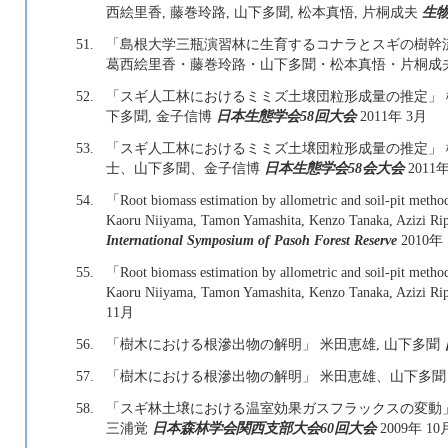
西絵里香, 藤巻玲路, 山下多聞, 松本真悟, 片桐成夫
生
51.
「島根大学三瓶演習林に生育するコナラとスギの樹幹
葛西絵里香・藤巻玲路・山下多聞・松本真悟・片桐成
52.
「スギ人工林におけるミミズ土壌団粒形成量の推定」 橋本
下多聞, 金子信博
日本生態学会58回大会
2011年 3月
53.
「スギ人工林におけるミミズ土壌団粒形成量の推定」
士、山下多聞、金子信博
日本生態学会58会大会
2011
54.
「Root biomass estimation by allometric and soil-pit metho
Kaoru Niiyama, Tamon Yamashita, Kenzo Tanaka, Azizi Ri
International Symposium of Pasoh Forest Reserve
2010年
55.
「Root biomass estimation by allometric and soil-pit metho
Kaoru Niiyama, Tamon Yamashita, Kenzo Tanaka, Azizi Ri
11月
56.
「樹木における根滲出物の解明」 米田恵雄, 山下多聞
57.
「樹木における根滲出物の解明」 米田恵雄、山下多
58.
「スギ林土壌における温室効果ガスフラックスの変動」 田中
三浦覚
日本森林学会関西支部大会60回大会
2009年 10