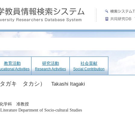
教育活動
研究活動
社会貢献
cational Activities
Research Activities
Social Contribution
イタガキ タカシ）
Takashi Itagaki
化学科 准教授
Literature Department of Socio-cultural Studies