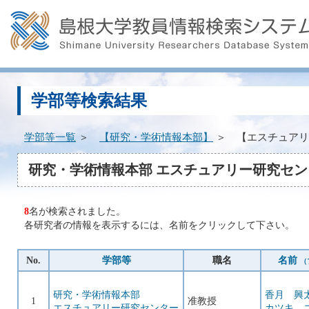
学部等検索結果
学部等一覧
＞
【研究・学術情報本部】
＞ 【エスチュアリ
研究・学術情報本部 エスチュアリー研究セン
8
名が検索されました。
各研究者の情報を表示するには、名前をクリックして下さい。
No.
学部等
職名
名前
（
研究・学術情報本部
香月 興
1
准教授
エスチュアリー研究センター
カツキ 