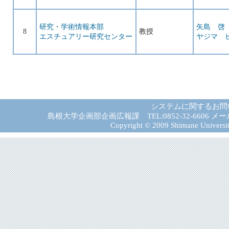
研究・学術情報本部
矢島 啓
8
教授
エスチュアリー研究センター
ヤジマ 
システムに関するお問
島根大学企画部企画広報課 TEL:0852-32-6606 メール:gad－
Copyright © 2009 Shimane University