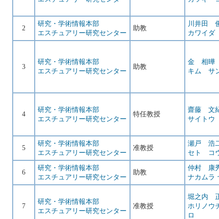
研究・学術情報本部
川井田 
2
助教
エスチュアリー研究センター
カワイダ
研究・学術情報本部
金 相曄
3
助教
エスチュアリー研究センター
キム サ
研究・学術情報本部
齋藤 文
4
特任教授
エスチュアリー研究センター
サイトウ
研究・学術情報本部
瀬戸 浩
5
准教授
エスチュアリー研究センター
セト コ
研究・学術情報本部
仲村 康
6
助教
エスチュアリー研究センター
ナカムラ
堀之内 
研究・学術情報本部
7
准教授
ホリノウ
エスチュアリー研究センター
ロ