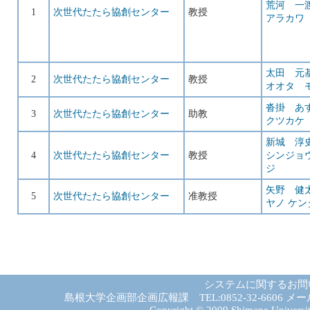
荒河 一
1
次世代たたら協創センター
教授
アラカワ
太田 元
2
次世代たたら協創センター
教授
オオタ 
沓掛 あ
3
次世代たたら協創センター
助教
クツカケ
新城 淳
4
次世代たたら協創センター
教授
シンジョ
ジ
矢野 健
5
次世代たたら協創センター
准教授
ヤノ ケン
システムに関するお問
島根大学企画部企画広報課 TEL:0852-32-6606 メール:gad－