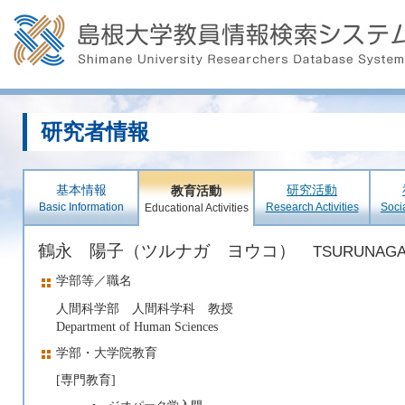
研究者情報
基本情報
研究活動
教育活動
Basic Information
Research Activities
Soci
Educational Activities
鶴永 陽子（ツルナガ ヨウコ）
TSURUNAGA
学部等／職名
人間科学部 人間科学科 教授
Department of Human Sciences
学部・大学院教育
[専門教育]