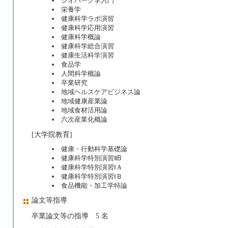
ジオパーク学入門
栄養学
健康科学ラボ演習
健康科学応用演習
健康科学概論
健康科学総合演習
健康生活科学演習
食品学
人間科学概論
卒業研究
地域ヘルスケアビジネス論
地域健康産業論
地域食材活用論
六次産業化概論
[大学院教育]
健康・行動科学基礎論
健康科学特別演習ⅡB
健康科学特別演習ⅠＡ
健康科学特別演習ⅠＢ
食品機能・加工学特論
論文等指導
卒業論文等の指導 5 名