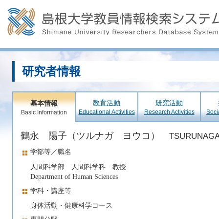
研究者情報
教育活動
研究活動
基本情報
Educational Activities
Research Activities
Soci
Basic Information
鶴永 陽子（ツルナガ ヨウコ）
TSURUNAGA
学部等／職名
人間科学部 人間科学科 教授
Department of Human Sciences
学科・講座等
身体活動・健康科学コース