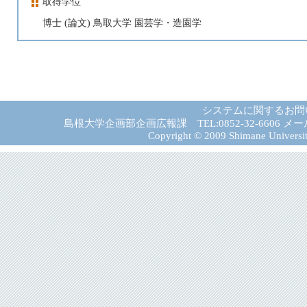
取得学位
博士 (論文) 鳥取大学 園芸学・造園学
システムに関するお問
島根大学企画部企画広報課 TEL:0852-32-6606 メール:gad－
Copyright © 2009 Shimane University