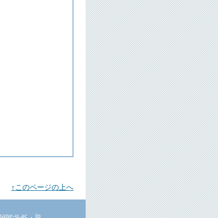
↑このページの上へ
ne-u.ac．jp