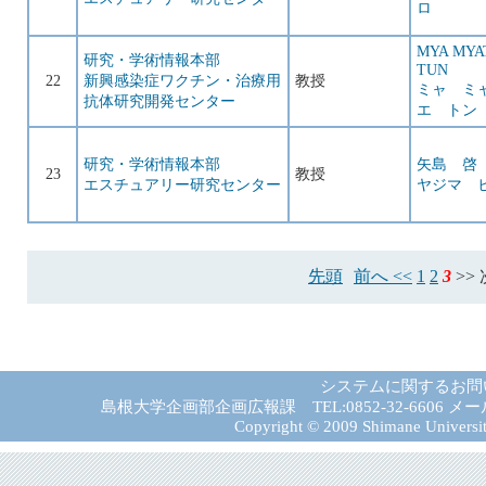
ロ
MYA MYA
研究・学術情報本部
TUN
22
新興感染症ワクチン・治療用
教授
ミャ ミ
抗体研究開発センター
エ トン
研究・学術情報本部
矢島 啓
23
教授
エスチュアリー研究センター
ヤジマ 
先頭
前へ <<
1
2
3
>>
システムに関するお問
島根大学企画部企画広報課 TEL:0852-32-6606 メール:gad－
Copyright © 2009 Shimane University