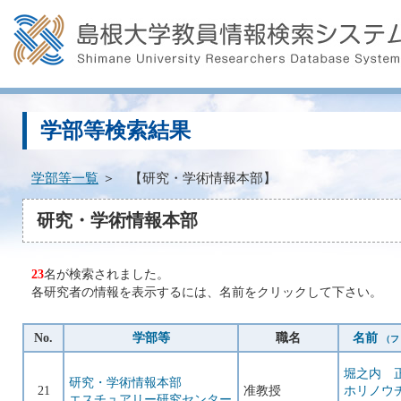
学部等検索結果
学部等一覧
＞ 【研究・学術情報本部】
研究・学術情報本部
23
名が検索されました。
各研究者の情報を表示するには、名前をクリックして下さい。
No.
学部等
職名
名前
（フ
堀之内 
研究・学術情報本部
21
准教授
ホリノウ
エスチュアリー研究センター