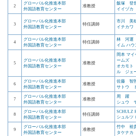
グローバル化推進本部
飯塚 登
2
准教授
外国語教育センター
イイヅカ
グローバル化推進本部
市川 美
3
特任講師
外国語教育センター
イチカワ
グローバル化推進本部
林 河運
4
特任講師
外国語教育センター
イム ハウ
岡本 マイ
グローバル化推進本部
ームズ
5
准教授
外国語教育センター
オカモト
ル ジェ
グローバル化推進本部
佐藤 智
6
准教授
外国語教育センター
サトウ 
グローバル化推進本部
周 躍
7
准教授
外国語教育センター
シュウ 
グローバル化推進本部
SCHULZ 
8
特任講師
シュルツ
外国語教育センター
グローバル化推進本部
竹中 裕
9
准教授
外国語教育センター
タケナカ