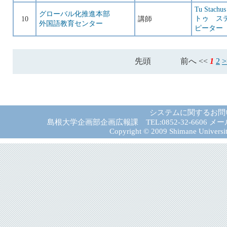
Tu Stachus
グローバル化推進本部
トゥ ス
10
講師
外国語教育センター
ピーター
先頭
前へ <<
1
2
システムに関するお問
島根大学企画部企画広報課 TEL:0852-32-6606 メール:gad－
Copyright © 2009 Shimane University