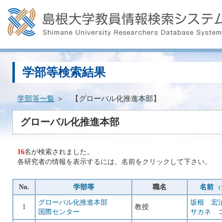
学部等検索結果
学部等一覧
＞ 【グローバル化推進本部】
グローバル化推進本部
16
名が検索されました。
各研究者の情報を表示するには、名前をクリックして下さい。
No.
学部等
職名
名前
（
グローバル化推進本部
坂根 宏
1
教授
国際センター
サカネ 