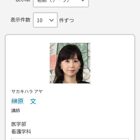
表示件数
件ずつ
サカキハラ アヤ
榊原 文
講師
医学部
看護学科