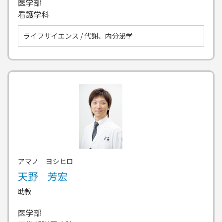
医学部
看護学科
ライフサイエンス / 代謝、内分泌学
アマノ ヨシヒロ
天野 芳宏
助教
医学部