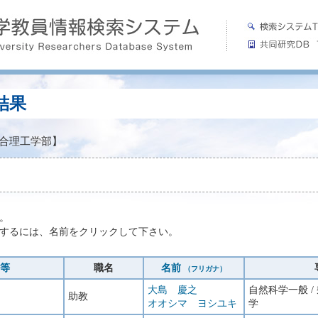
結果
合理工学部】
。
するには、名前をクリックして下さい。
等
職名
名前
（フリガナ）
大島 慶之
自然科学一般 /
助教
オオシマ ヨシユキ
学