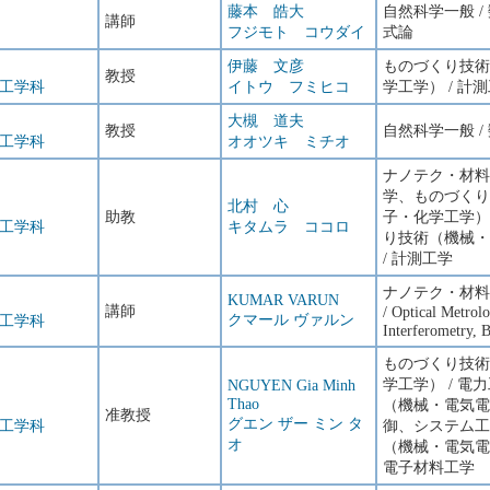
藤本 皓大
自然科学一般 /
講師
フジモト コウダイ
式論
伊藤 文彦
ものづくり技術
教授
工学科
イトウ フミヒコ
学工学） / 計測
大槻 道夫
教授
自然科学一般 
工学科
オオツキ ミチオ
ナノテク・材料
学、ものづくり
北村 心
助教
子・化学工学）
工学科
キタムラ ココロ
り技術（機械・
/ 計測工学
ナノテク・材料
KUMAR VARUN
講師
/ Optical Metrol
クマール ヴァルン
工学科
Interferometry, 
ものづくり技術
学工学） / 
NGUYEN Gia Minh
Thao
（機械・電気電
准教授
グエン ザー ミン タ
工学科
御、システム工
オ
（機械・電気電
電子材料工学