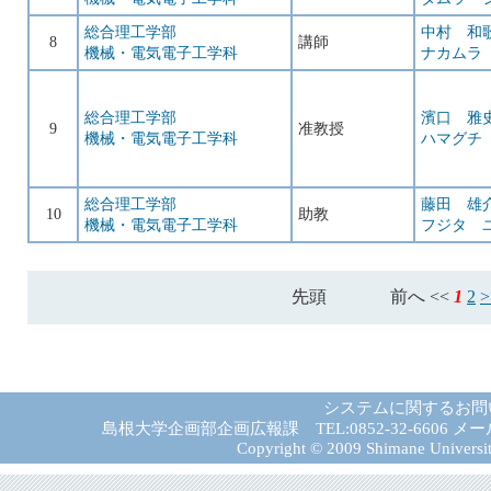
総合理工学部
中村 和
8
講師
機械・電気電子工学科
ナカムラ
総合理工学部
濱口 雅
9
准教授
機械・電気電子工学科
ハマグチ
総合理工学部
藤田 雄
10
助教
機械・電気電子工学科
フジタ 
先頭
前へ <<
1
2
システムに関するお問
島根大学企画部企画広報課 TEL:0852-32-6606 メール:gad－
Copyright © 2009 Shimane University