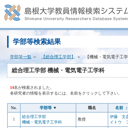
学部等検索結果
学部等一覧
＞
【総合理工学部】
＞ 【機械・電気電子工学
総合理工学部 機械・電気電子工学科
14
名が検索されました。
各研究者の情報を表示するには、名前をクリックして下さい。
No.
学部等
▼
職名
名前
（
総合理工学部
伊藤 文
1
教授
機械・電気電子工学科
イトウ 