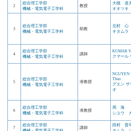
総合理工学部
大槻 道
2
教授
機械・電気電子工学科
オオツキ
総合理工学部
北村 心
3
助教
機械・電気電子工学科
キタムラ
総合理工学部
KUMAR 
4
講師
クマール
機械・電気電子工学科
NGUYEN G
Thao
総合理工学部
5
准教授
グエン ザ
機械・電気電子工学科
オ
総合理工学部
周 海
6
准教授
機械・電気電子工学科
シユウ 
総合理工学部
田村 晋
7
講師
機械・電気電子工学科
タムラ 